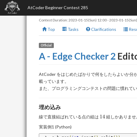
AtCoder Beginner Contest 285
Contest Duration:
2023-01-15(Sun) 12:00
-
2023-01-15(Sun)
Top
Tasks
Clarifications
Resu
Official
A - Edge Checker 2
Edit
AtCoder をはじめたばかりで何をしたらよいか
載っています。
また、プログラミングコンテストの問題に慣れて
埋め込み
14
1
4
線で直接結ばれている点の組は
組しかありませ
実装例1 (Python)