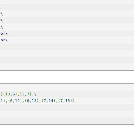
\
r
\
r
\
r
\
or
\
or
\
:
5
),(
3
,
6
),(
3
,
7
),
\
11
),(
6
,
12
),(
6
,
13
),(
7
,
14
),(
7
,
15
)]: