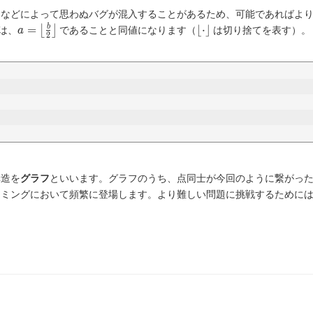
スなどによって思わぬバグが混入することがあるため、可能であればよ
a=\left\lfloor\frac{b}
\lfloor
=
⌊
⋅
⌋
b
は、
⌊
⌋
であることと同値になります（
は切り捨てを表す）。し
a
2
{2}\right\rfloor
\cdot
\rfloor
構造を
グラフ
といいます。グラフのうち、点同士が今回のように繋がっ
ラミングにおいて頻繁に登場します。より難しい問題に挑戦するために