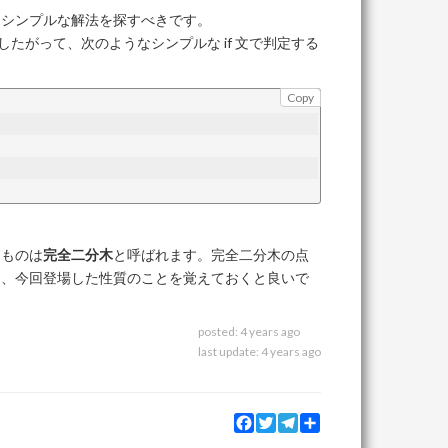
りシンプルな解法を探すべきです。
たがって、次のようなシンプルな if 文で判定する
Copy
たものは
完全二分木
と呼ばれます。完全二分木の点
は、今回登場した性質のことを覚えておくと良いで
posted:
4 years ago
last update:
4 years ago
Facebook
Twitter
Telegram
Share