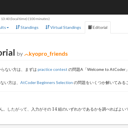
 13:40
(local time) (100 minutes)
lts
Standings
Virtual Standings
Editorial
orial
by
kyopro_friends
分からない方は、まずは
practice contest
の問題A「Welcome to At
いない方は、
AtCoder Beginners Selection
の問題をいくつか解いてみる
14
1
4
ん。したがって、入力がその
組のいずれかであるかを調べればよい