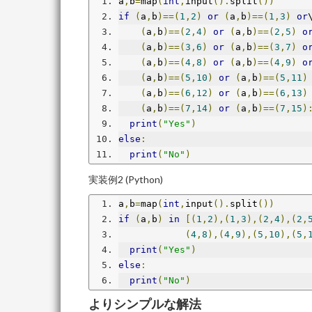
a
,
b
=
map
(
int
,
input
().
split
())
if
(
a
,
b
)==(
1
,
2
)
or
(
a
,
b
)==(
1
,
3
)
or
(
a
,
b
)==(
2
,
4
)
or
(
a
,
b
)==(
2
,
5
)
o
(
a
,
b
)==(
3
,
6
)
or
(
a
,
b
)==(
3
,
7
)
o
(
a
,
b
)==(
4
,
8
)
or
(
a
,
b
)==(
4
,
9
)
o
(
a
,
b
)==(
5
,
10
)
or
(
a
,
b
)==(
5
,
11
)
(
a
,
b
)==(
6
,
12
)
or
(
a
,
b
)==(
6
,
13
)
(
a
,
b
)==(
7
,
14
)
or
(
a
,
b
)==(
7
,
15
)
print
(
"Yes"
)
else
:
print
(
"No"
)
実装例2 (Python)
a
,
b
=
map
(
int
,
input
().
split
())
if
(
a
,
b
)
in
[(
1
,
2
),(
1
,
3
),(
2
,
4
),(
2
,
(
4
,
8
),(
4
,
9
),(
5
,
10
),(
5
,
print
(
"Yes"
)
else
:
print
(
"No"
)
よりシンプルな解法