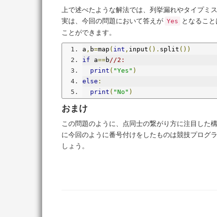
上で述べたような解法では、列挙漏れやタイプミ
実は、今回の問題において答えが
となること
Yes
ことができます。
a
,
b
=
map
(
int
,
input
().
split
())
if
 a
==
b
//2:
print
(
"Yes"
)
else
:
print
(
"No"
)
おまけ
この問題のように、点同士の繋がり方に注目した
に今回のように番号付けをしたものは競技プログ
しょう。