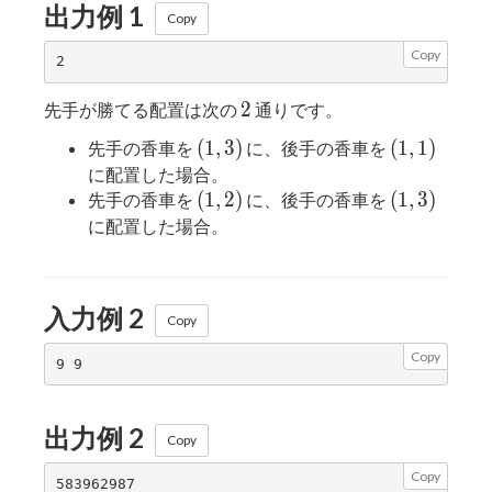
出力例 1
Copy
Copy
2
2
先手が勝てる配置は次の
通りです。
(1,
(1,
(
1
,
3
)
(
1
,
1
)
先手の香車を
に、後手の香車を
3)
1)
に配置した場合。
(1,
(1,
(
1
,
2
)
(
1
,
3
)
先手の香車を
に、後手の香車を
2)
3)
に配置した場合。
入力例 2
Copy
Copy
出力例 2
Copy
Copy