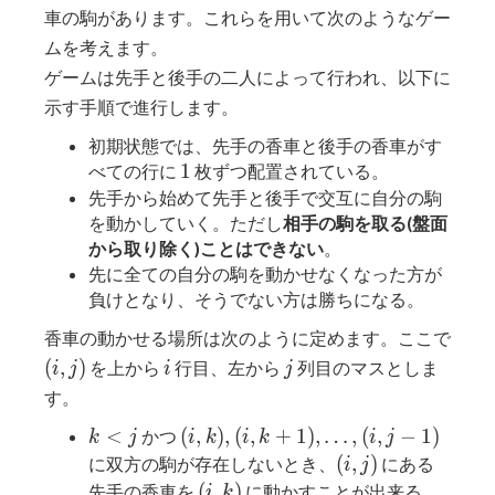
\times
\times
車の駒があります。これらを用いて次のようなゲー
W
H
ムを考えます。
ゲームは先手と後手の二人によって行われ、以下に
示す手順で進行します。
初期状態では、先手の香車と後手の香車がす
1
1
べての行に
枚ずつ配置されている。
先手から始めて先手と後手で交互に自分の駒
を動かしていく。ただし
相手の駒を取る(盤面
から取り除く)ことはできない
。
先に全ての自分の駒を動かせなくなった方が
負けとなり、そうでない方は勝ちになる。
香車の動かせる場所は次のように定めます。ここで
(i,j)
i
j
(
,
)
を上から
行目、左から
列目のマスとしま
i
j
i
j
す。
k
(i,k),
<
(
,
)
,
(
,
+
1
)
,
…
,
(
,
−
1
)
かつ
k
j
i
k
i
k
i
j
\lt
(i,k+1),\dots,
(i,j)
(
,
)
に双方の駒が存在しないとき、
にある
i
j
j
(i,j-1)
(i,k)
(
,
)
先手の香車を
に動かすことが出来る。
i
k