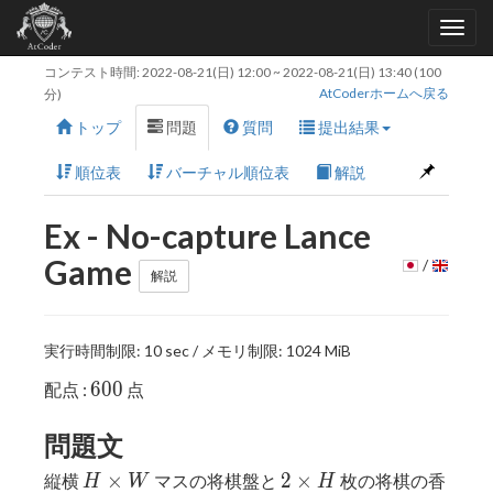
コンテスト時間:
2022-08-21(日) 12:00
~
2022-08-21(日) 13:40
(100
AtCoderホームへ戻る
分)
トップ
問題
質問
提出結果
順位表
バーチャル順位表
解説
Ex - No-capture Lance
Game
/
解説
実行時間制限: 10 sec / メモリ制限: 1024 MiB
600
6
0
0
配点 :
点
問題文
H
2
×
2
×
縦横
マスの将棋盤と
枚の将棋の香
H
W
H