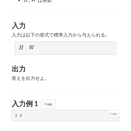
,
H
W
\leq
W
W
8000
\leq
30
入力
入力は以下の形式で標準入力から与えられる。
H
W
H
W
出力
答えを出力せよ。
入力例 1
Copy
Copy