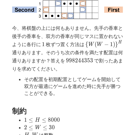
今、将棋盤の上には何もありません。先手の香車と
後手の香車を、双方の香車が同じマスに置かれない
1
\left\lbrace
H
1
{
(
−
1
)
}
ように各行に
枚ずつ置く方法は
W
W
W(W-
通りあります。そのうち次の条件を満たす配置は何
1)\right\rbrace^H
998244353
9
9
8
2
4
4
3
5
3
通りありますか？答えを
で割ったあま
りを求めてください。
その配置を初期配置としてゲームを開始して
双方が最適にゲームを進めた時に先手が勝つ
ことができる。
制約
1
1
≤
≤
8
0
0
0
H
\leq
2
2
≤
≤
3
0
W
H
\leq
H,
は整数