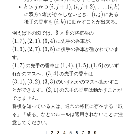
k
(i,j+1),
>
(
,
+
1
)
,
(
,
+
2
)
,
…
,
(
,
)
かつ
k
j
i
j
i
j
i
k
\gt
(i,j+2),\dots,
(i,j)
(
,
)
に双方の駒が存在しないとき、
にある
i
j
j
(i,k)
(i,k)
(
,
)
後手の香車を
に動かすことが出来る。
i
k
3\times
(1,7),
3
×
9
例えば下の図では、
の将棋盤の
9
(2,1),
(1,3),
(
1
,
7
)
,
(
2
,
1
)
,
(
3
,
4
)
に先手の香車が、
(3,4)
(2,7),
(
1
,
3
)
,
(
2
,
7
)
,
(
3
,
5
)
に後手の香車が置かれていま
(3,5)
す。
(1,7)
(1,4),
(
1
,
7
)
(
1
,
4
)
,
(
1
,
5
)
,
(
1
,
6
)
の先手の香車は
のいず
(1,5),
(3,4)
(3,1),
(
3
,
4
)
れかのマスへ、
の先手の香車は
(1,6)
(3,2),
(
3
,
1
)
,
(
3
,
2
)
,
(
3
,
3
)
のいずれかのマスへ動かすこ
(3,3)
(2,1)
(
2
,
1
)
とができます。
の先手の香車は動かすことが
できません。
将棋を知っている人は、通常の将棋に存在する「取
る」「成る」などのルールは適用されないことに注
意してください。