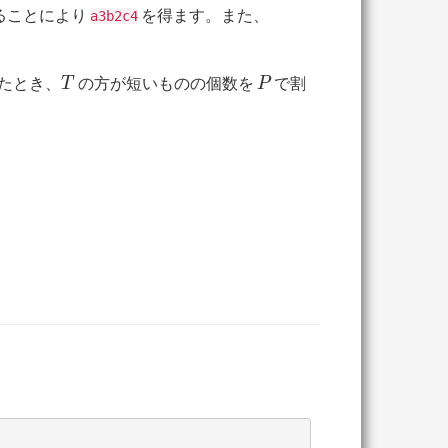
ることにより
を得ます。また、
a3b2c4
T
P
たとき、
の方が短いものの個数を
で割
T
P