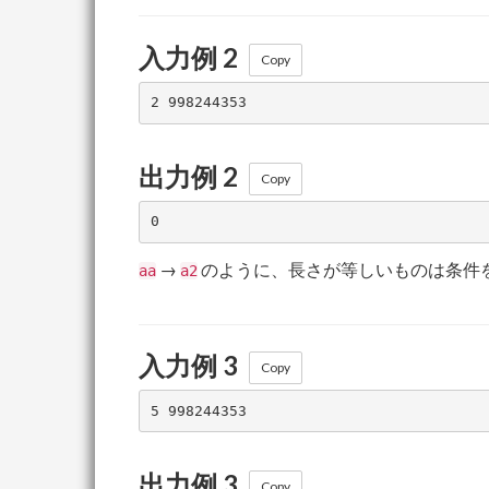
入力例 2
Copy
出力例 2
Copy
→
のように、長さが等しいものは条件
aa
a2
入力例 3
Copy
出力例 3
Copy