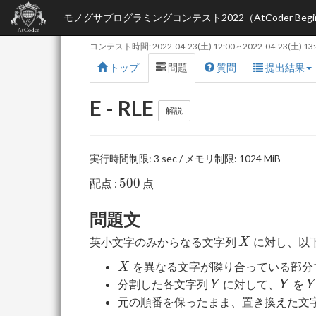
モノグサプログラミングコンテスト2022（AtCoder Beginner
コンテスト時間:
2022-04-23(土) 12:00
~
2022-04-23(土) 13
トップ
問題
質問
提出結果
E - RLE
解説
実行時間制限: 3 sec / メモリ制限: 1024 MiB
500
5
0
0
配点 :
点
問題文
X
英小文字のみからなる文字列
に対し、以
X
X
を異なる文字が隣り合っている部分
X
Y
Y
Y
分割した各文字列
に対して、
を
Y
Y
Y
元の順番を保ったまま、置き換えた文