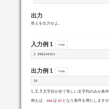
出力
答えを出力せよ。
入力例 1
Copy
出力例 1
Copy
1,2,3
1
,
2
,
3
文字目が全て等しい文字列のみが条件
例えば、
は
となり条件を満たしますが
aaa
a3