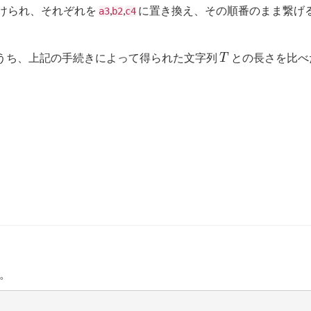
けられ、それぞれを
,
,
に置き換え、その順番のまま繋げ
a3
b2
c4
T
うち、上記の手続きによって得られた文字列
との長さを比べ
T
。