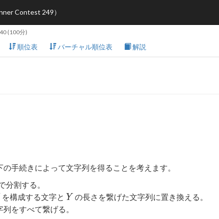
 Contest 249）
:40
(100分)
順位表
バーチャル順位表
解説
下の手続きによって文字列を得ることを考えます。
で分割する。
Y
を構成する文字と
の長さを繋げた文字列に置き換える。
Y
字列をすべて繋げる。