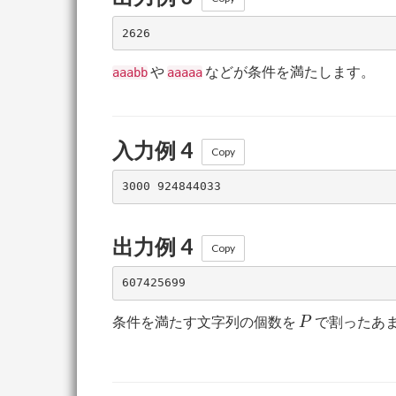
や
などが条件を満たします。
aaabb
aaaaa
入力例 4
Copy
出力例 4
Copy
P
条件を満たす文字列の個数を
で割ったあ
P