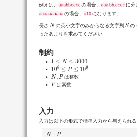
例えば、
の場合、
,
,
に分
aaabbcccc
aaa
bb
cccc
の場合、
になります。
aaaaaaaaaa
a10
N
S
長さ
の英小文字のみからなる文字列
の
N
S
ったあまりを求めてください。
制約
1 \le
1
≤
≤
3
0
0
0
N
N
8
9
10^8
1
0
≤
≤
1
0
P
\le
\le
N,P
,
は整数
N
P
3000
P
P
は素数
P
\le
10^9
入力
入力は以下の形式で標準入力から与えられる
N
P
N
P