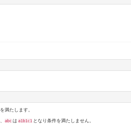
を満たします。
、
は
となり条件を満たしません。
abc
a1b1c1