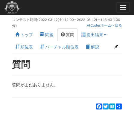
コンテスト時間:
2022-03-12(土) 12:00
~
2022-03-12(土) 13:40
(100
AtCoderホームへ戻る
分)
トップ
問題
質問
提出結果
順位表
バーチャル順位表
解説
質問
質問がまだありません。
Facebook
Twitter
Hatena
Share