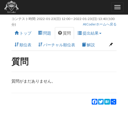
コンテスト時間:
2022-01-23(日) 12:00
~
2022-01-23(日) 13:40
(100
AtCoderホームへ戻る
分)
トップ
問題
質問
提出結果
順位表
バーチャル順位表
解説
質問
質問がまだありません。
Facebook
Twitter
Hatena
Share