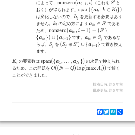
\setminus
\dots,
+ 1}
′
\mathrm{nonzero}
S'
n
o
n
z
e
r
o
(
,
)
によって、
（これを
と
a
i
S
+
1
i
\{k_t\})
\bm{b}_{|K_i|}
(\bm{a}_{i + 1},
\mathrm{span}
s
p
a
n
(
{
∣
∈
}
)
おく）が得られます。
a
k
K
\cup \{i
k
i
i)
(\{ \bm{a}_k
\bm{b}_j
は変化しないので、
を更新する必要はあり
b
+ 1\}
j
\, | \, k \in
′
k_t
\bm{a}_{k_t}
∈
ません。
の定め方により
である
k
a
S
t
k
K_{i} \})
t
\in S'
′
\mathrm{nonzero}
n
o
n
z
e
r
o
(
,
+
1
)
=
(
∖
ため、
a
i
S
k
t
(\bm{a}_{k_t}, i
\bm{a}_{k_t}
{
}
)
∪
{
}
∈
です。
であるな
a
a
a
S
+
1
k
i
k
j
t
t
+ 1) = (S'
\in S_j
′
S_j
(S_j \oplus
(
⊕
)
∪
{
}
らば、
を
で置き換え
S
S
S
a
+
1
j
j
i
\setminus \{
S') \cup \{
ます。
\bm{a}_{k_t} \})
\bm{a}_{i
\cup \{ \bm{a}_{i
K_i
\mathrm{span}
s
p
a
n
(
{
,
…
,
}
)
の要素数は
の次元で抑えられ
+ 1} \}
K
a
a
1
i
N
+ 1} \}
(\{ \bm{a}_1,
O((N
(
(
+
)
l
o
g
(
m
a
x
)
)
るため、この問題を
で解く
O
N
Q
A
i
\dots,
+ Q)
ことができました。
\bm{a}_N \})
\log
投稿日時:
約 5 年前
(\max
最終更新:
約 5 年前
A_i))
Facebook
Twitter
Hatena
Share