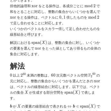
とができます。
\mathrm{xor}
\bmod
x
o
r
m
o
d
2
排他的論理和
をとる操作は、各成分ごとに
で
\, 2
\mat
和をとることに対応し、整数の集合からいくつかを選んで
0,
\bmod
x
o
r
0
,
1
m
o
d
2
をとる操作は、ベクトルに
倍したものを
1
\, 2
で足し合わせることに対応します。
いくつかのベクトルをスカラー倍して足し合わせたものを
線形結合と呼びます。
\mathrm{span}
s
p
a
n
(
)
解説における
は、整数の集合に対し、いくつか
X
(X)
\mathrm{xor}
x
o
r
の要素を選んで
をとった値としてあり得るもの全体の
集合に対応します。
解法
6
0
6
0
0
2^{60}
60
{
F
0
2
6
0
以上
未満の整数は、
次元数ベクトル空間
の
2
\mathbb{F
\mathrm
x
o
r
元に対応し、整数の集合からいくつかを選んだときの
は、ベクトルの線形結合に対応します。以下では、ベクト
X
\mathrm{span}
s
p
a
n
(
)
ルの集合
が生成する部分空間を
で表しま
X
X
(X)
す。
\bm{b}
X
\Leftrightarrow
⇔
∈
s
p
a
n
(
)
が
の要素の線形結合で表される
で
b
X
b
X
\bm{b} \in