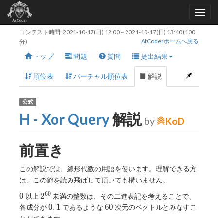
コンテスト時間:
2021-10-17(日) 12:00
~
2021-10-17(日) 13:40
(100
AtCoderホームへ戻る
分)
トップ
問題
質問
提出結果
順位表
バーチャル順位表
解説
公式
H - Xor Query
解説
by
KoD
前置き
この解説では、線形代数の用語を使います。理解できる方
は、この節を読み飛ばして頂いても構いません。
6
0
0
2^{60}
0
2
以上
未満の整数は、その二進表記を考えることで、
0,
60
0
,
1
6
0
各成分が
であるような
次元のベクトルとみなすこ
1