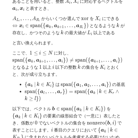
A_i,
\bm{a
,
あることを用いると、整数
に対応するベクトルを
A
X
i
i
\mathrm{span}
X_i
\bm{x
,
と表すとき、
a
x
i
i
(X)
A_{L_i},
\mathrm{xor}
X_i
,
…
,
x
o
r
からいくつか選んで
を
にできる
A
A
X
L
R
i
i
i
\dots,
\Leftrightarrow
k
⇔
∈
s
p
a
n
(
{
,
,
…
,
}
)
となるような
が
x
a
a
a
k
+
1
i
k
k
R
i
A_{R_i}
\bm{x}_i \in
k
L_i
存在し、かつそのような
の最大値が
以上である
k
L
i
\mathrm{span}
と言い換えられます。
(\{\bm{a}_k,
\bm{a}_{k +
1
\mathrm{span}
1
≤
≤
ここで、
に対し、
i
N
1}, \dots,
\leq
(\{\bm{a}_k,
s
p
a
n
(
{
,
,
…
,
}
)

=
s
p
a
n
(
{
,
…
,
}
)
a
a
a
a
a
\bm{a}_{R_i}
+
1
+
1
k
k
i
k
i
i
\bm{a}_{k +
1
i
k
K_i
1
となるような
以上
以下の整数
の集合を
とおく
\})
i
k
K
i
\leq
1}, \dots,
と、次が成り立ちます。
N
\bm{a}_{i} \})
\neq
\{
\mathrm{span}(\
{
∣
∈
}
s
p
a
n
(
{
,
,
…
,
}
)
は
の基底
a
k
K
a
a
a
1
2
k
i
i
\mathrm{span}
\bm{a}_k
{\bm{a}_{1},
\mathrm{span}
s
p
a
n
(
{
,
…
,
}
)
=
s
p
a
n
(
{
∣
∈
∧
a
a
a
k
K
l
r
k
r
(\{\bm{a}_{k
\, | \, k
\bm{a}_{2},\dots,
(\{\bm{a}_{l},
≥
}
)
k
l
+ 1}, \dots,
\in K_i \}
\bm{a}_{i}\})
\dots,
\bm{a}_{i}\})
\bm{b} \in
\{
∈
s
p
a
n
(
{
∣
∈
}
)
以下では、ベクトル
を
\bm{a}_{r}\})
b
a
k
K
k
i
\mathrm{span}
\bm{a}_k
=
{
∣
∈
}
の要素の線形結合で（一意に）表したと
a
k
K
k
i
(\{ \bm{a}_k
\, | \, k
\mathrm{span}
0
\mathrm{nonzero}
0
n
o
n
z
e
r
o
(
,
)
き、係数が
でないベクトルの集合を
で
b
i
\, | \, k \in
\in K_{i}
(\{\bm{a}_k \,
(\bm{b}, i)
i
\{
{
∣
∈
表すことにします。
番目のクエリにおいて
i
a
k
K_{i} \})
\}
k
| \, k \in K_r
\bm{a}_k
}
に含まれないベクトルを考慮する必要はないため、
K