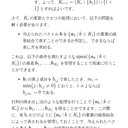
K_{i + 1}
=
(
∖
{
}
)
\mathrm{spa
∪
{
+
す。よって、
K
K
k
i
+
1
\bm{a}_{k_m},
i
i
t
= (K_i
(\{
1
}
とすればよいです。
\bm{a}_{i + 1}
\setminus
\bm{a}_{k_{
\}) \neq
K_i
さて、
の更新とクエリの処理において、以下の問題を
\{k_t\})
K
+ 1}}, \dots,
i
\mathrm{span}
\cup \{i
解く必要があります。
\bm{a}_{k_m
(\{
+ 1\}
\bm{a}_{i + 
\bm{a}_{k_{j
\bm{b}
\{
{
∣
∈
}
与えられたベクトル
を
の要素の線
b
a
k
K
\})
k
i
+ 1}}, \dots,
\bm{a}_k
形結合で表すことができるか判定し、できるならば
\bm{a}_{k_m},
\, | \, k
表し方を求める。
\bm{a}_{i + 1}
\in K_{i}
\})
\mathrm{span}
\}
s
p
a
n
(
{
∣
∈
これは、以下の条件を満たすような
a
k
k
(\{ \bm{a}_k
\bm{b}_1,
}
)
,
…
,
の基底
を管理することで高速に行うこ
K
b
b
1
∣
∣
i
K
i
\, | \, k \in
\dots,
とができます。
K_{i} \})
\bm{b}_{|K_i|}
\bm{b}_i
j
b_{i,
m_i
=
の第
成分を
で表したとき、
b
j
b
m
,
i
i
j
i
j}
=
i
b_{j,
m
i
n
{
∣

=
0
}

=
とおくと、
ならば
j
b
i
j
,
i
j
\min
\neq
m_i}
=
0
である。
b
,
j
m
\{ j
i
j
= 0
\{
\, |
{
∣
∈
行列の掃き出し法のような処理を行うことで
a
k
k
\bm{a}_k
\,
\bm{b}_1,
}
,
…
,
から
を得ることができます。この際
K
b
b
1
∣
∣
i
K
i
\, | \, k
b_{i,
\dots,
b_i
\{
{
∣
∈
}
に、各
がどのように
の要素の線形結合
b
a
k
K
i
k
i
\in K_{i}
j}
\bm{b}_{|K_i|}
\bm{a}_k
によって表されるか管理しておくことで、与えられたベク
\}
\neq
\, | \, k
\bm{b}
\bm{b}_1,
\{
トル
を
の線形結合で表す方法から、