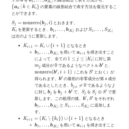
,
…
,
b
b
b
1
0 \}
∣
∣
K
\in K_{i}
i
\dots,
\bm{a}_k
{
∣
∈
}
の要素の線形結合で表す方法を復元するこ
a
k
K
\}
k
i
\bm{b}_{|K_i|}
\, | \, k
とができます。
\in K_{i}
S_j =
\}
=
n
o
n
z
e
r
o
(
,
)
とおきます。
S
b
i
j
j
\mathrm{nonzero}
K_i
\bm{b}_1,
S_1,
,
…
,
,
…
,
を更新するとき、
および
K
b
b
S
S
1
1
∣
∣
∣
∣
i
K
K
i
i
(\bm{b}_j, i)
\dots,
\dots,
は次のように更新します。
\bm{b}_{|K_i|}
S_{|K_i|}
K_{i
=
∪
{
+
1
}
となるとき
K
K
i
+
1
i
i
+ 1}
\bm{b}_1,
\bm{a}_{i
,
…
,
を用いて
を掃き出すこと
b
b
a
1
+
1
∣
∣
i
K
i
=
\dots,
+ 1}
1
m_j
1
≤
≤
∣
∣
によって、全ての
に対し第
j
K
i
K_i
\bm{b}_{|K_i|}
\leq
′
0
\bm{b'}
\mathr
0
成分が
であるようなベクトル
と、
m
b
\cup
j
j
(\bm{b'
′
′
S'
n
o
n
z
e
r
o
(
,
+
1
)
（これを
とおく）が
b
i
S
\{
\leq
′
\bm{b'}
s
得られます。
の最初の非零成分が第
成分
i+
b
s
|K_i|
b_{j,
j
1\}

=
0
であるとしたとき、
であるような
b
j
,
j
s
s}
′
′
\bm{b}_j
\bm{b}_j
S_j
S_j
+
⊕
に対し
を
で、
を
で更
b
b
b
S
S
S
j
j
j
j
\neq
+
\oplus
′
′
\bm{b}',
\bm{b
,
新します。この処理の後、
をそれぞれ
b
S
0
\bm{b'}
S'
S'
\dots,
S_1,
,
…
,
,
…
,
と
に追加しま
b
b
S
S
1
1
∣
∣
∣
∣
K
K
i
i
\bm{b
\dots,
す。
S_{|K_i|}
K_{i + 1}
=
(
∖
{
}
)
∪
{
+
1
}
となるとき
K
K
k
i
+
1
i
i
t
= (K_i
\bm{b}_1,
\bm{a}_{i
,
…
,
を用いて
を掃き出すこと
b
b
a
1
+
1
∣
∣
i
K
i