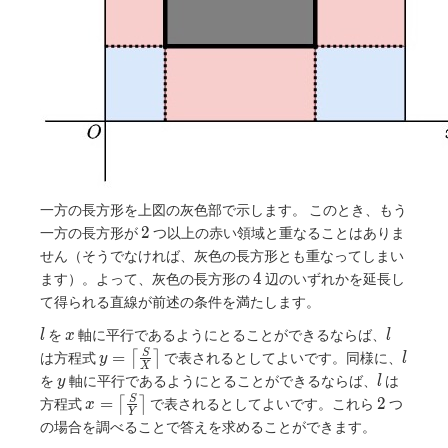
一方の長方形を上図の灰色部で示します。 このとき、もう
2
2
一方の長方形が
つ以上の赤い領域と重なることはありま
せん（そうでなければ、灰色の長方形とも重なってしまい
4
4
ます）。よって、灰色の長方形の
辺のいずれかを延長し
て得られる直線が前述の条件を満たします。
l
x
l
を
軸に平行であるようにとることができるならば、
l
x
l
y = \left
l
=
S
は方程式
⌈
⌉
で表されるとしてよいです。同様に、
y
l
X
\lceil
y
l
を
軸に平行であるようにとることができるならば、
は
y
l
\frac{S}
x = \left
2
=
2
S
方程式
⌈
⌉
で表されるとしてよいです。これら
つ
x
{X}
Y
\lceil
の場合を調べることで答えを求めることができます。
\right
\frac{S}