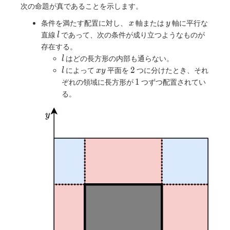
次の命題が真であることを示します。
x
y
条件を満たす配置に対し、
軸または
軸に平行な
x
y
l
直線
であって、次の条件が成り立つようなものが
l
存在する。
l
はどの長方形の内部も通らない。
l
l
xy
2
2
によって
平面を
つに分けたとき、それ
l
x
y
1
1
ぞれの領域に長方形が
つずつ配置されてい
る。