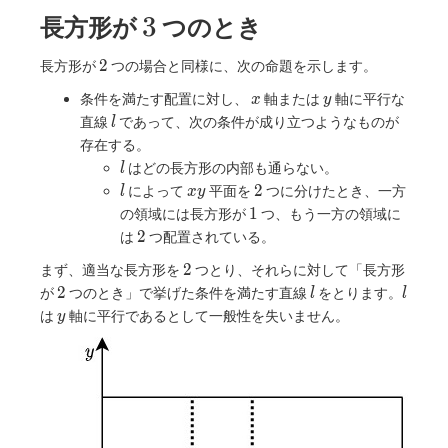
\rceil
{Y}
3
3
長方形が
つのとき
\right
\rceil
2
2
長方形が
つの場合と同様に、次の命題を示します。
x
y
条件を満たす配置に対し、
軸または
軸に平行な
x
y
l
直線
であって、次の条件が成り立つようなものが
l
存在する。
l
はどの長方形の内部も通らない。
l
l
xy
2
2
によって
平面を
つに分けたとき、一方
l
x
y
1
1
の領域には長方形が
つ、もう一方の領域に
2
2
は
つ配置されている。
2
2
まず、適当な長方形を
つとり、それらに対して「長方形
2
l
l
2
が
つのとき」で挙げた条件を満たす直線
をとります。
l
l
y
は
軸に平行であるとして一般性を失いません。
y