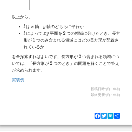
以上から、
l
x
y
は
軸、
軸のどちらに平行か
l
x
y
l
xy
2
2
によって
平面を
つの領域に分けたとき、長方
l
x
y
1
1
形が
つのみ含まれる領域にはどの長方形が配置さ
れているか
2
2
を全探索すればよいです。長方形が
つ含まれる領域につ
2
2
いては、「長方形が
つのとき」の問題を解くことで答え
が求められます。
実装例
投稿日時:
約 5 年前
最終更新:
約 5 年前
Facebook
Twitter
Hatena
Share