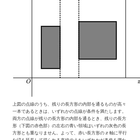
上図の点線のうち、残りの長方形の内部を通るものが高々
一本であるときは、いずれかの点線が条件を満たします。
両方の点線が残りの長方形の内部を通るとき、残りの長方
形（下図の赤色部）の左右の青い領域はいずれの灰色の長
x
方形とも重なりません。よって、赤い長方形の
軸に平行
x
な辺を延長して得られる直線のうちいずれかが条件を満た