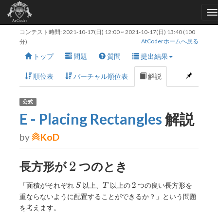
コンテスト時間:
2021-10-17(日) 12:00
~
2021-10-17(日) 13:40
(100
AtCoderホームへ戻る
分)
トップ
問題
質問
提出結果
順位表
バーチャル順位表
解説
公式
E - Placing Rectangles
解説
by
KoD
2
2
長方形が
つのとき
S
T
2
2
「面積がそれぞれ
以上、
以上の
つの良い長方形を
S
T
重ならないように配置することができるか？」という問題
を考えます。