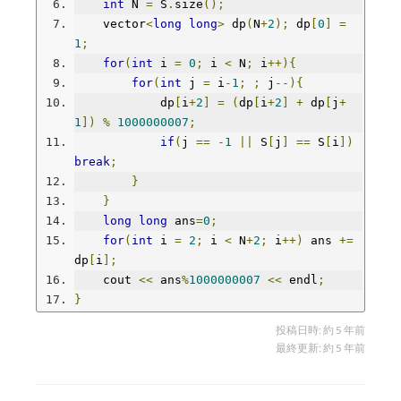
int
 N 
=
 S
.
size
();
    vector
<
long
long
>
 dp
(
N
+
2
);
 dp
[
0
]
=
1
;
for
(
int
 i 
=
0
;
 i 
<
 N
;
 i
++){
for
(
int
 j 
=
 i
-
1
;
;
 j
--){
            dp
[
i
+
2
]
=
(
dp
[
i
+
2
]
+
 dp
[
j
+
1
])
%
1000000007
;
if
(
j 
==
-
1
||
 S
[
j
]
==
 S
[
i
])
break
;
}
}
long
long
 ans
=
0
;
for
(
int
 i 
=
2
;
 i 
<
 N
+
2
;
 i
++)
 ans 
+=
dp
[
i
];
    cout 
<<
 ans
%
1000000007
<<
 endl
;
}
投稿日時:
約 5 年前
最終更新:
約 5 年前