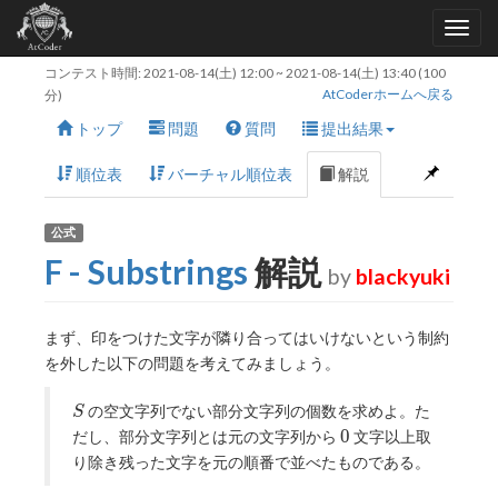
コンテスト時間:
2021-08-14(土) 12:00
~
2021-08-14(土) 13:40
(100
AtCoderホームへ戻る
分)
トップ
問題
質問
提出結果
順位表
バーチャル順位表
解説
公式
F - Substrings
解説
by
blackyuki
まず、印をつけた文字が隣り合ってはいけないという制約
を外した以下の問題を考えてみましょう。
S
の空文字列でない部分文字列の個数を求めよ。た
S
0
0
だし、部分文字列とは元の文字列から
文字以上取
り除き残った文字を元の順番で並べたものである。