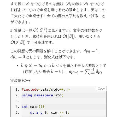
S_i
S_j
S_k
すぐ後に
をつなげるのは無駄（
の後に
をつなげ
S
S
S
i
j
k
ればよい）なので重複を避けるため禁止します。実はこの
工夫だけで重複せずに全ての部分文字列を数え上げること
ができます。
2
O(|S|^2)
σ
(
∣
∣
)
計算量は一見
に見えますが、文字の種類数を
O
S
σ
O(|S|)
O(σ|S|)
(
∣
∣
)
としたとき、累積和を用いれば
、用いなくとも
O
S
(
∣
∣
)
で十分高速です。
O
σ
S
dp_0=1
dp_1=
=
1
この発想で元の問題を解くことができます。
、
d
p
0
=
0
とします。漸化式は以下です。
d
p
1
k
S_i=S_k
k<i
=
<
を
かつ
を満たす最大の整数として
k
S
S
k
i
i
k
−
1
k=0
dp_{i+1}=\sum_{j=k}^
i
=
0
=
（存在しない場合
）、
∑
k
d
p
d
p
+
1
=
i
j
j
k
1}dp_j
実装例 (C++)
Copy
#include
<
bits
/
stdc
++.
h
>
using
namespace
 std
;
int
 main
(){
string
 S
;
 cin 
>>
 S
;