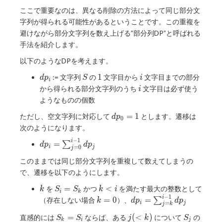
ここで重要なのは、異なる削除の方法によって同じ部分文
字列が得られる可能性があるということです。この重複を
避けながら部分文字列を数え上げる”部分列DP”と呼ばれる
手法を紹介します。
以下のようなDPを考えます。
dp_i
S
1
i
1
:= 文字列
の
文字目から
文字目までの部分
d
p
S
i
i
i
から得られる部分文字列のうち
文字目は必ず使う
i
ようなものの個数
dp_0=1
=
1
ただし、空文字列に対応して
とします。遷移は
d
p
0
次のようになります。
−
1
dp_i =
i
=
∑
d
p
d
p
=
0
i
j
j
\sum_{j=0}^{i-
このままでは同じ部分文字列を重複して数えてしまうの
1} dp_j
で、遷移を以下のようにします。
k
S_i=S_k
k<i
=
<
を
かつ
を満たす最大の整数として
k
S
S
k
i
i
k
−
1
k=0
dp_i=\sum_{j=k}^{i-
i
=
0
=
（存在しない場合
）、
∑
k
d
p
d
p
=
i
j
j
k
1}dp_j
S_k=S_i
j(<k)
S_j
=
(
<
)
直感的には
ならば、ある
について
の
S
S
j
k
S
k
i
j