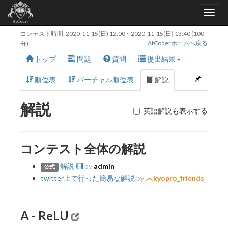
コンテスト時間:
2020-11-15(日) 12:00
~
2020-11-15(日) 13:40
(100
AtCoderホームへ戻る
分)
トップ
問題
質問
提出結果
順位表
バーチャル順位表
解説
解説
英語解説も表示する
コンテスト全体の解説
解説
by
admin
公式
twitter上で行った簡易な解説
by
kyopro_friends
A - ReLU