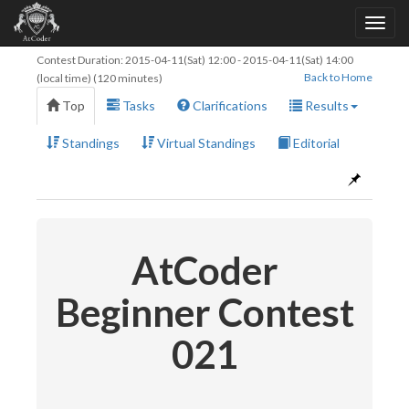
Contest Duration:
2015-04-11(Sat) 12:00
-
2015-04-11(Sat) 14:00
Back to Home
(local time) (120 minutes)
Top
Tasks
Clarifications
Results
Standings
Virtual Standings
Editorial
AtCoder
Beginner Contest
021