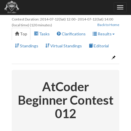
Contest Duration:
2014-07-12(Sat) 12:00
-
2014-07-12(Sat) 14:00
Back to Home
(local time) (120 minutes)
Top
Tasks
Clarifications
Results
Standings
Virtual Standings
Editorial
AtCoder
Beginner Contest
012