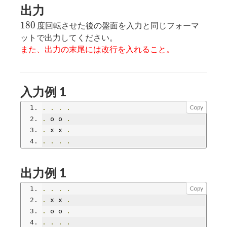
出力
180
1
8
0
度回転させた後の盤面を入力と同じフォーマ
ットで出力してください。
また、出力の末尾には改行を入れること。
入力例 1
Copy
.
.
.
.
.
 o o 
.
.
 x x 
.
.
.
.
.
出力例 1
Copy
.
.
.
.
.
 x x 
.
.
 o o 
.
.
.
.
.