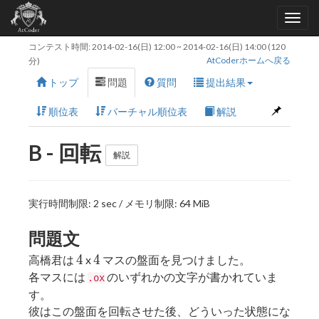
コンテスト時間:
2014-02-16(日) 12:00
~
2014-02-16(日) 14:00
(120
AtCoderホームへ戻る
分)
トップ
問題
質問
提出結果
順位表
バーチャル順位表
解説
B - 回転
解説
実行時間制限: 2 sec / メモリ制限: 64 MiB
問題文
4
4
4
4
高橋君は
x
マスの盤面を見つけました。
各マスには
のいずれかの文字が書かれていま
.
o
x
す。
彼はこの盤面を回転させた後、どういった状態にな