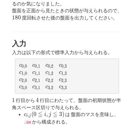
るのか気になりました。
180
盤面を正面から見たときの状態が与えられるので、
1
8
0
度回転させた後の盤面を出力してください。
入力
入力は以下の形式で標準入力から与えられる。
c_{0,0}
c_{0,1}
c_{0,2}
c_{0,3}
c
c
c
c
0
,
0
0
,
1
0
,
2
0
,
3
c_{1,0}
c_{1,1}
c_{1,2}
c_{1,3}
c
c
c
c
1
,
0
1
,
1
1
,
2
1
,
3
c_{2,0}
c_{2,1}
c_{2,2}
c_{2,3}
c
c
c
c
2
,
0
2
,
1
2
,
2
2
,
3
c_{3,0}
c_{3,1}
c_{3,2}
c_{3,3}
c
c
c
c
3
,
0
3
,
1
3
,
2
3
,
3
1
4
1
4
行目から
行目にわたって、盤面の初期状態が半
角スペース区切りで与えられる。
≦
≦
c_{i,j}
(
0
,
3
)
は 盤面のマスを意味し、
c
i
j
,
i
j
(0≦i,
から構成される。
.
o
x
j≦3)