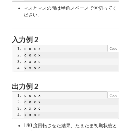
マスとマスの間は半角スペースで区切ってく
ださい。
入力例 2
Copy
o o x x
o o x x
x x o o
x x o o
出力例 2
Copy
o o x x
o o x x
x x o o
x x o o
180
1
8
0
度回転させた結果、たまたま初期状態と