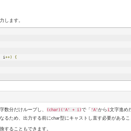
力します。
;
 i
++)
{
字数分だけループし、
で「
から
文字進め
(char)('A' + i)
'A'
i
型になるため、出力する前にchar型にキャストし直す必要がある
換することもできます。