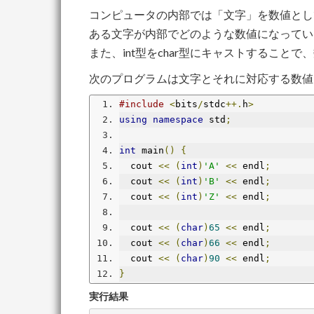
コンピュータの内部では「文字」を数値とし
ある文字が内部でどのような数値になっている
また、int型をchar型にキャストするこ
次のプログラムは文字とそれに対応する数値
#include
<
bits
/
stdc
++.
h
>
using
namespace
 std
;
int
 main
()
{
  cout 
<<
(
int
)
'A'
<<
 endl
;
  cout 
<<
(
int
)
'B'
<<
 endl
;
  cout 
<<
(
int
)
'Z'
<<
 endl
;
  cout 
<<
(
char
)
65
<<
 endl
;
  cout 
<<
(
char
)
66
<<
 endl
;
  cout 
<<
(
char
)
90
<<
 endl
;
}
実行結果