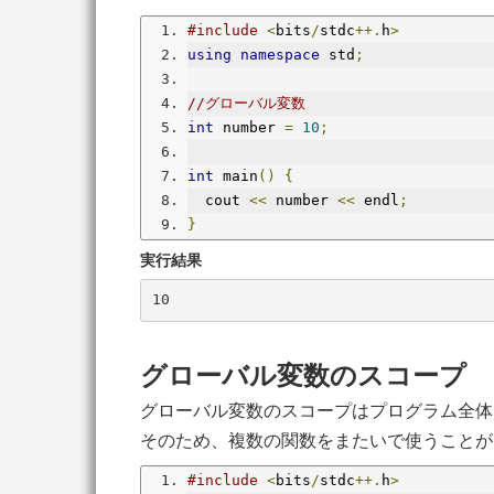
#include
<
bits
/
stdc
++.
h
>
using
namespace
 std
;
//グローバル変数
int
 number 
=
10
;
int
 main
()
{
  cout 
<<
 number 
<<
 endl
;
}
実行結果
グローバル変数のスコープ
グローバル変数のスコープはプログラム全体
そのため、複数の関数をまたいで使うことが
#include
<
bits
/
stdc
++.
h
>