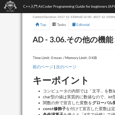
C++入門 AtCoder Programming Guide for beginners (AP
Contest Duration:
2017-12-13(Wed) 12:00
-
4017-12-13(We
Top
Tasks
Editorial
AD - 3.06.その他の機能
Time Limit: 0 msec / Memory Limit: 0 KiB
前のページ
|
次のページ
キーポイント
コンピュータの内部では「文字」を数
char型の値は実質的に数値なので、i
関数の外で宣言した変数を
グローバル
const修飾子
を付けて宣言した変数は
条件演算子
を使うと「if文で分岐して