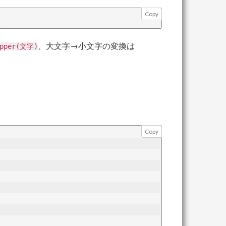
Copy
、大文字→小文字の変換は
upper(文字)
Copy