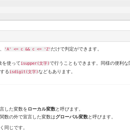
、
だけで判定ができます。
'A' <= c && c <= 'Z'
数を使って
で行うこともできます。同様の便利な
isupper(文字)
クする
などもあります。
isdigit(文字)
言した変数を
ローカル変数
と呼びます。
関数の外で宣言した変数は
グローバル変数
と呼びます。
く同じです。