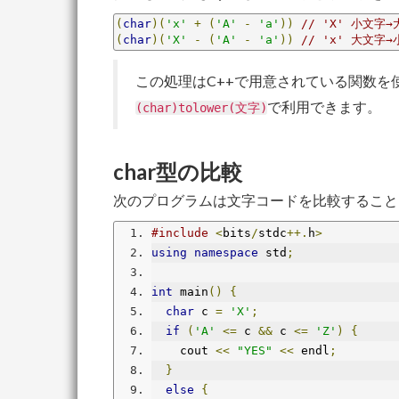
(
char
)(
'x'
+
(
'A'
-
'a'
))
// 'X' 小文字
(
char
)(
'X'
-
(
'A'
-
'a'
))
// 'x' 大文字
この処理はC++で用意されている関数
で利用できます。
(char)tolower(文字)
char型の比較
次のプログラムは文字コードを比較すること
#include
<
bits
/
stdc
++.
h
>
using
namespace
 std
;
int
 main
()
{
char
 c 
=
'X'
;
if
(
'A'
<=
 c 
&&
 c 
<=
'Z'
)
{
    cout 
<<
"YES"
<<
 endl
;
}
else
{