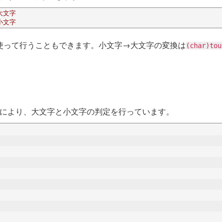
→大文字
→小文字
を使って行うこともできます。小文字→大文字の変換は
(char)to
により、大文字と小文字の判定を行っています。