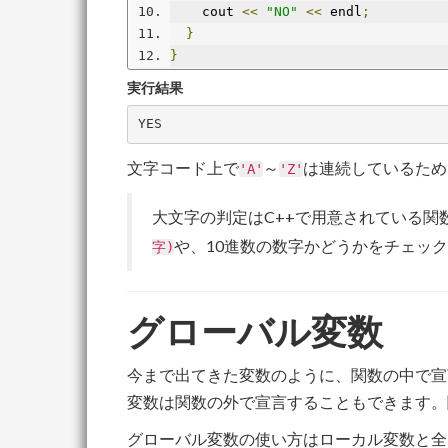
    cout 
<<
"NO"
<<
 endl
;
}
}
実行結果
文字コード上で
～
は連続しているため
'A'
'Z'
大文字の判定はC++で用意されている関
や、10進数の数字かどうかをチェッ
字)
グローバル変数
今まで出てきた変数のように、関数の中で宣
変数は関数の外で宣言することもできます。
グローバル変数の使い方はローカル変数と全