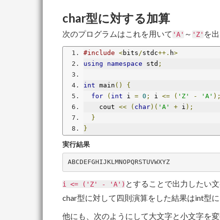
char型に対する加算
次のプログラムはこれを用いて
～
を出
'A'
'Z'
#include
<
bits
/
stdc
++.
h
>
using
namespace
 std
;
int
 main
()
{
for
(
int
 i 
=
0
;
 i 
<=
(
'Z'
-
'A'
)
    cout 
<<
(
char
)(
'A'
+
 i
);
}
}
実行結果
とすることで出力したい文
i <= ('Z' - 'A')
char型に対して四則演算をした結果はint
他にも、次のようにして大文字と小文字を変