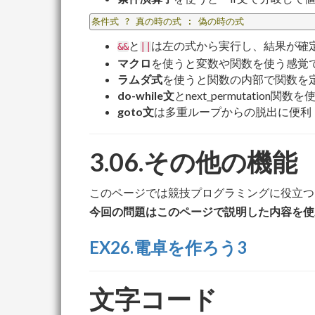
条件式
?
真の時の式
:
偽の時の式
と
は左の式から実行し、結果が確
&&
||
マクロ
を使うと変数や関数を使う感覚
ラムダ式
を使うと関数の内部で関数を
do-while文
とnext_permutatio
goto文
は多重ループからの脱出に便利
3.06.その他の機能
このページでは競技プログラミングに役立つ
今回の問題はこのページで説明した内容を使
EX26.電卓を作ろう3
文字コード