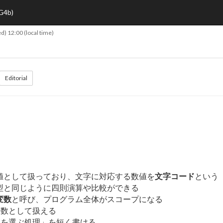
G4b)
d) 12:00
(local time)
Editorial
値として扱っており、文字に対応する数値を
文字コード
という
nt型と同じように四則演算や比較ができる
変数
と呼び、プログラム全体がスコープになる
定数として扱える
値を選ぶ処理」を短く書ける