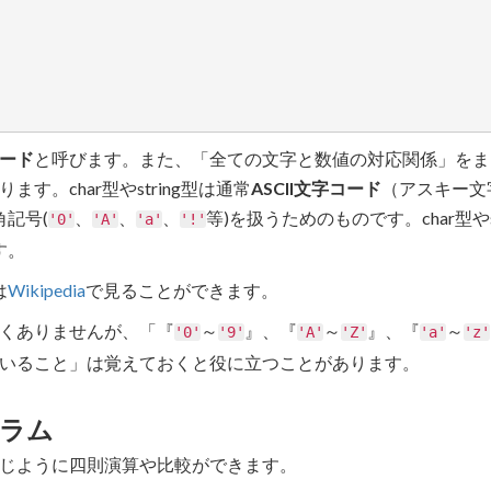
ード
と呼びます。また、「全ての文字と数値の対応関係」をま
。char型やstring型は通常
ASCII文字コード
（アスキー文
角記号(
、
、
、
等)を扱うためのものです。char型や
'0'
'A'
'a'
'!'
す。
は
Wikipedia
で見ることができます。
くありませんが、「『
～
』、『
～
』、『
～
'0'
'9'
'A'
'Z'
'a'
'z'
いること」は覚えておくと役に立つことがあります。
ラム
と同じように四則演算や比較ができます。