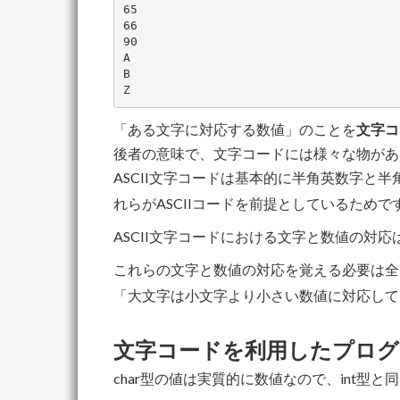
65

66

90

A

B

「ある文字に対応する数値」のことを
文字コ
後者の意味で、文字コードには様々な物があります
ASCII文字コードは基本的に半角英数字と半
れらがASCIIコードを前提としているためで
ASCII文字コードにおける文字と数値の対応
これらの文字と数値の対応を覚える必要は全
「大文字は小文字より小さい数値に対応して
文字コードを利用したプログ
char型の値は実質的に数値なので、int型