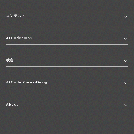
コンテスト
ホーム
AtCoderJobs
コンテスト一覧
ランキング
AtCoderJobsトップ
便利リンク集
検定
2027年新卒採用求人一覧
2028年新卒採用求人一覧
検定トップ
中途採用求人一覧
AtCoderCareerDesign
マイページ
インターン求人一覧
キャリアデザイントップ
アルバイト求人一覧
About
その他求人一覧
企業情報
AtCoder社による職業紹介求人一覧
よくある質問
採用担当者の方へ