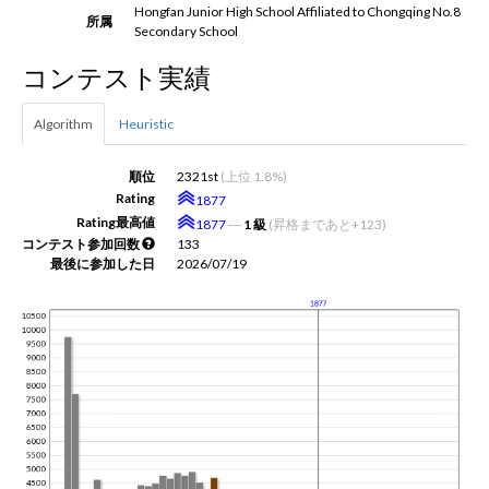
Hongfan Junior High School Affiliated to Chongqing No.8
所属
Secondary School
新規登録
ログイン
コンテスト実績
JP
EN
Algorithm
Heuristic
順位
2321st
(上位 1.8%)
Rating
1877
Rating最高値
1877
―
1 級
(昇格まであと+123)
コンテスト参加回数
133
最後に参加した日
2026/07/19