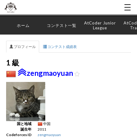
AtCoder Junior
AtCod
ホーム
コンテスト一覧
League
Tra
プロフィール
コンテスト成績表
1 級
zengmaoyuan
国と地域
中国
誕生年
2011
Codeforces ID
zengmaoyuan