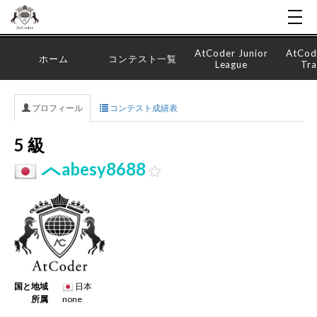
AtCoder Junior
AtCod
ホーム
コンテスト一覧
League
Tra
プロフィール
コンテスト成績表
5 級
abesy8688
国と地域
日本
所属
none