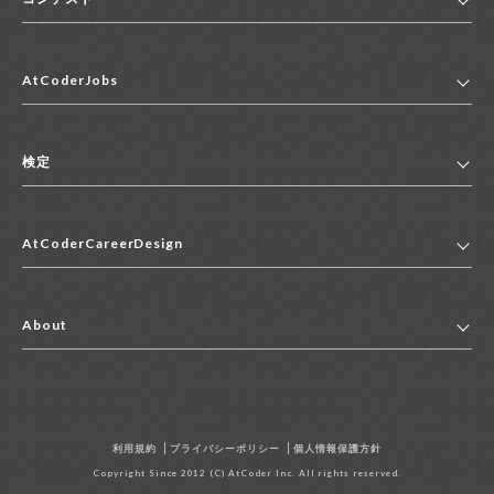
ホーム
AtCoderJobs
コンテスト一覧
ランキング
AtCoderJobsトップ
便利リンク集
検定
2027年新卒採用求人一覧
2028年新卒採用求人一覧
検定トップ
中途採用求人一覧
AtCoderCareerDesign
マイページ
インターン求人一覧
キャリアデザイントップ
アルバイト求人一覧
About
その他求人一覧
企業情報
AtCoder社による職業紹介求人一覧
よくある質問
採用担当者の方へ
利用規約
プライバシーポリシー
個人情報保護方針
お問い合わせ
Copyright Since 2012 (C) AtCoder Inc. All rights reserved.
資料請求