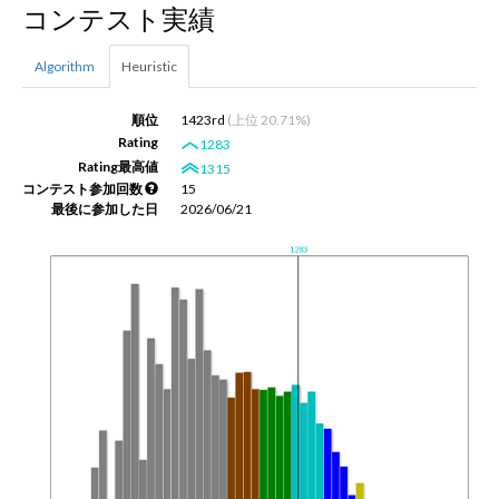
コンテスト実績
新規登録
ログイン
Algorithm
Heuristic
JP
EN
順位
1423rd
(上位 20.71%)
Rating
1283
Rating最高値
1315
コンテスト参加回数
15
最後に参加した日
2026/06/21