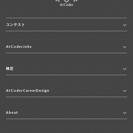
コンテスト
ホーム
AtCoderJobs
コンテスト一覧
ランキング
AtCoderJobsトップ
便利リンク集
検定
2027年新卒採用求人一覧
2028年新卒採用求人一覧
検定トップ
中途採用求人一覧
AtCoderCareerDesign
マイページ
インターン求人一覧
キャリアデザイントップ
アルバイト求人一覧
About
その他求人一覧
企業情報
AtCoder社による職業紹介求人一覧