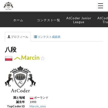
AtCoder Junior
AtCod
ホーム
コンテスト一覧
League
Tra
プロフィール
コンテスト成績表
八段
Marcin
国と地域
ポーランド
誕生年
1993
TopCoder ID
Marcin_smu