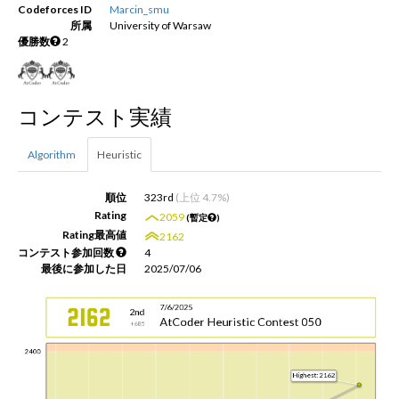
Codeforces ID
Marcin_smu
所属
University of Warsaw
優勝数
2
新規登録
ログイン
JP
EN
コンテスト実績
Algorithm
Heuristic
順位
323rd
(上位 4.7%)
Rating
2059
(暫定
)
Rating最高値
2162
コンテスト参加回数
4
最後に参加した日
2025/07/06