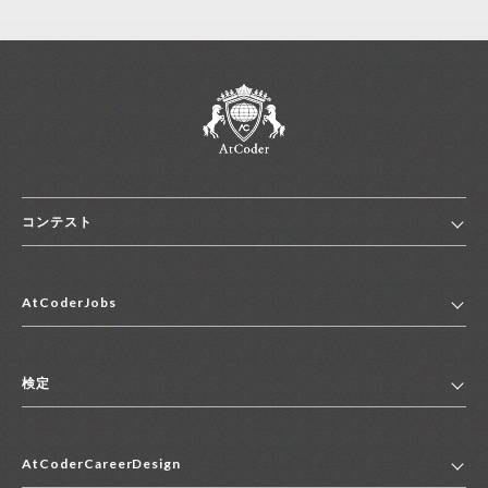
コンテスト
ホーム
AtCoderJobs
コンテスト一覧
ランキング
AtCoderJobsトップ
便利リンク集
検定
2027年新卒採用求人一覧
2028年新卒採用求人一覧
検定トップ
中途採用求人一覧
AtCoderCareerDesign
マイページ