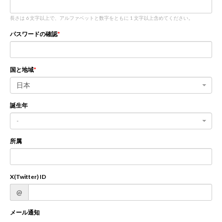
長さは 6 文字以上で、アルファベットと数字をともに 1 文字以上含めてください。
新規登録
ログイン
パスワードの確認
JP
EN
国と地域
日本
誕生年
-
所属
X(Twitter) ID
@
メール通知