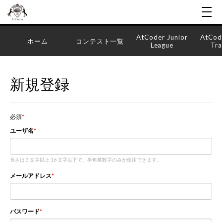
AtCoder Junior
AtCod
ホーム
コンテスト一覧
League
Tra
新規登録
必須
ユーザ名
長さは 3 文字以上 16 文字以下で、半角英数字のみが使用できます。
メールアドレス
パスワード