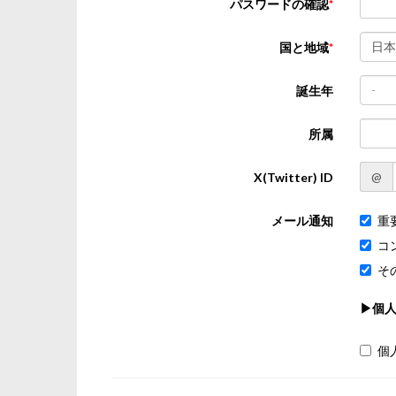
パスワードの確認
日本
国と地域
-
誕生年
所属
@
X(Twitter) ID
メール通知
重
コ
そ
▶個
個