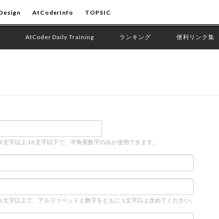
Design
AtCoderInfo
TOPSIC
AtCoder Daily Training
ランキング
便利リンク集
 3 文字以上 16 文字以下で、半角英数字のみが使用できます。
 6 文字以上で、アルファベットと数字をともに 1 文字以上含めてください。