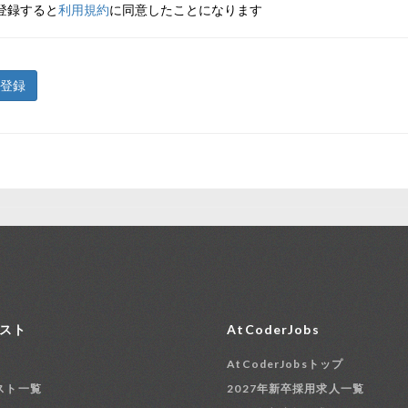
登録すると
利用規約
に同意したことになります
登録
スト
AtCoderJobs
AtCoderJobsトップ
スト一覧
2027年新卒採用求人一覧