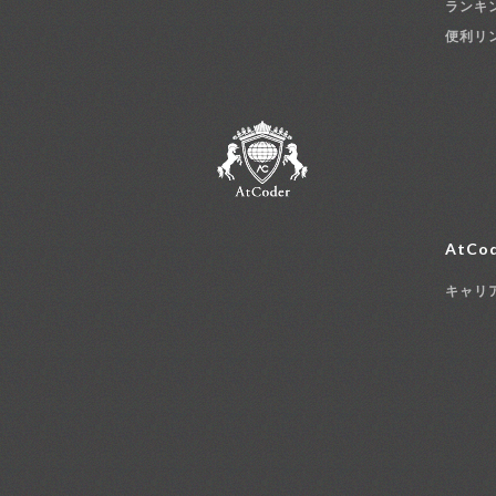
ランキ
便利リ
AtCod
キャリ