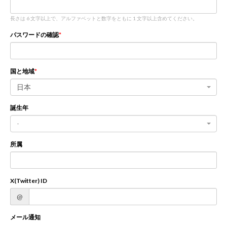
長さは 6 文字以上で、アルファベットと数字をともに 1 文字以上含めてください。
新規登録
ログイン
パスワードの確認
JP
EN
国と地域
日本
誕生年
-
所属
X(Twitter) ID
@
メール通知