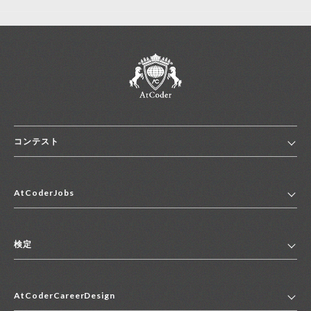
コンテスト
ホーム
AtCoderJobs
コンテスト一覧
ランキング
AtCoderJobsトップ
便利リンク集
検定
2027年新卒採用求人一覧
2028年新卒採用求人一覧
検定トップ
中途採用求人一覧
AtCoderCareerDesign
マイページ