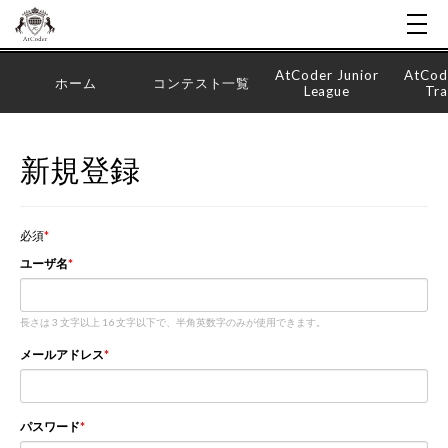
AtCoder Junior
AtCod
ホーム
コンテスト一覧
League
Tra
新規登録
必須
ユーザ名
長さは 3 文字以上 16 文字以下で、半角英数字のみが使用できます。
メールアドレス
パスワード