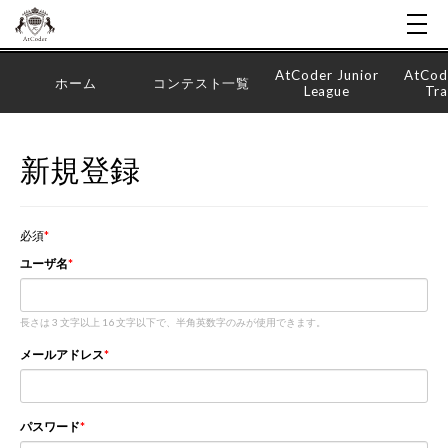
AtCoder Junior
AtCod
ホーム
コンテスト一覧
League
Tra
新規登録
必須
ユーザ名
長さは 3 文字以上 16 文字以下で、半角英数字のみが使用できます。
メールアドレス
パスワード