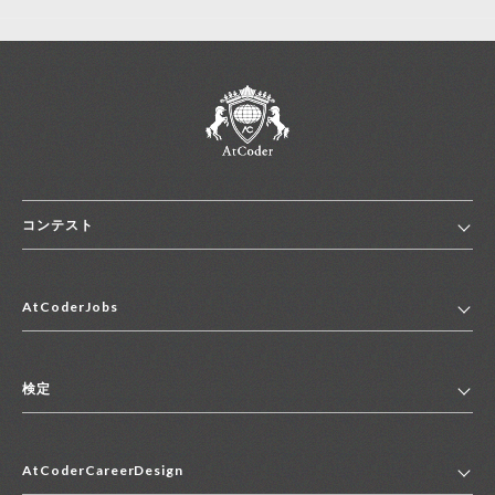
コンテスト
ホーム
AtCoderJobs
コンテスト一覧
ランキング
AtCoderJobsトップ
便利リンク集
検定
2027年新卒採用求人一覧
2028年新卒採用求人一覧
検定トップ
中途採用求人一覧
AtCoderCareerDesign
マイページ