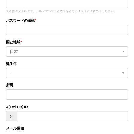
長さは 6 文字以上で、アルファベットと数字をともに 1 文字以上含めてください。
新規登録
ログイン
パスワードの確認
JP
EN
国と地域
日本
誕生年
-
所属
X(Twitter) ID
@
メール通知