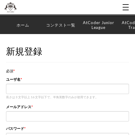
AtCoder Junior
AtCod
ホーム
コンテスト一覧
League
Tra
新規登録
必須
ユーザ名
長さは 3 文字以上 16 文字以下で、半角英数字のみが使用できます。
メールアドレス
パスワード