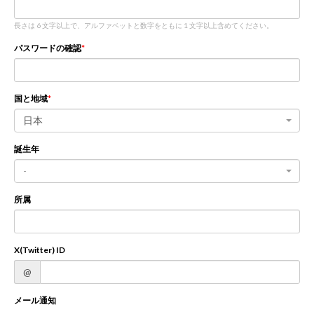
長さは 6 文字以上で、アルファベットと数字をともに 1 文字以上含めてください。
新規登録
ログイン
パスワードの確認
JP
EN
国と地域
日本
誕生年
-
所属
X(Twitter) ID
@
メール通知