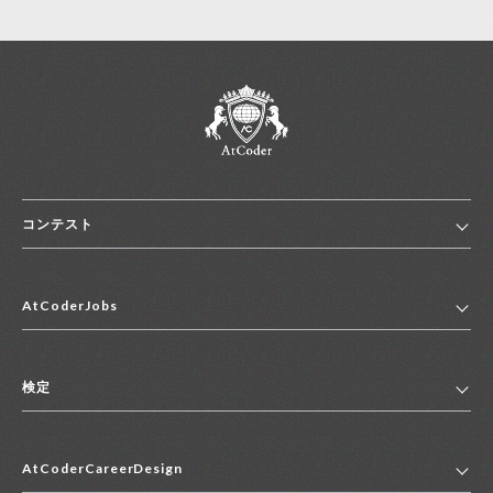
コンテスト
ホーム
AtCoderJobs
コンテスト一覧
ランキング
AtCoderJobsトップ
便利リンク集
検定
2027年新卒採用求人一覧
2028年新卒採用求人一覧
検定トップ
中途採用求人一覧
AtCoderCareerDesign
マイページ