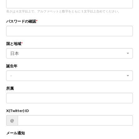
長さは 6 文字以上で、アルファベットと数字をともに 1 文字以上含めてください。
新規登録
ログイン
パスワードの確認
JP
EN
国と地域
日本
誕生年
-
所属
X(Twitter) ID
@
メール通知