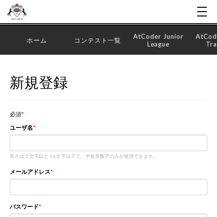
AtCoder Junior
AtCod
ホーム
コンテスト一覧
League
Tra
新規登録
必須
ユーザ名
長さは 3 文字以上 16 文字以下で、半角英数字のみが使用できます。
メールアドレス
パスワード