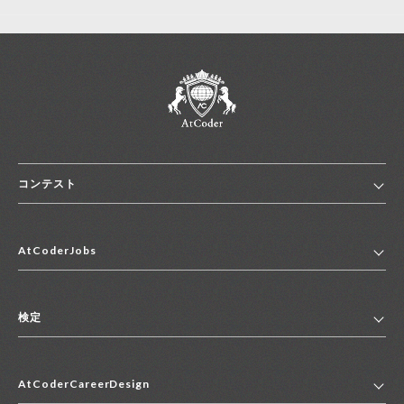
コンテスト
ホーム
AtCoderJobs
コンテスト一覧
ランキング
AtCoderJobsトップ
便利リンク集
検定
2027年新卒採用求人一覧
2028年新卒採用求人一覧
検定トップ
中途採用求人一覧
AtCoderCareerDesign
マイページ