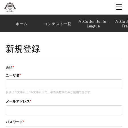
AtCoder Junior
AtCod
ホーム
コンテスト一覧
League
Tra
新規登録
必須
ユーザ名
長さは 3 文字以上 16 文字以下で、半角英数字のみが使用できます。
メールアドレス
パスワード