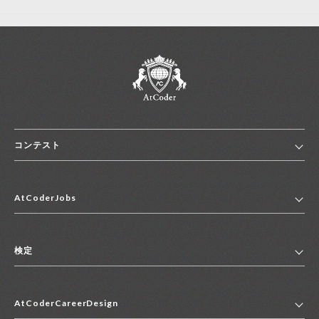
コンテスト
ホーム
AtCoderJobs
コンテスト一覧
ランキング
AtCoderJobsトップ
便利リンク集
検定
2027年新卒採用求人一覧
2028年新卒採用求人一覧
検定トップ
中途採用求人一覧
AtCoderCareerDesign
マイページ