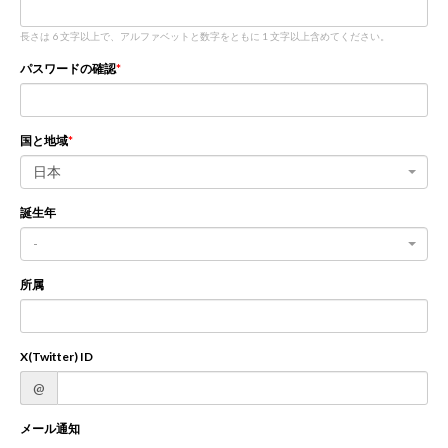
長さは 6 文字以上で、アルファベットと数字をともに 1 文字以上含めてください。
新規登録
ログイン
パスワードの確認
JP
EN
国と地域
日本
誕生年
-
所属
X(Twitter) ID
@
メール通知