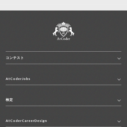
コンテスト
ホーム
AtCoderJobs
コンテスト一覧
ランキング
AtCoderJobsトップ
便利リンク集
検定
2027年新卒採用求人一覧
2028年新卒採用求人一覧
検定トップ
中途採用求人一覧
AtCoderCareerDesign
マイページ