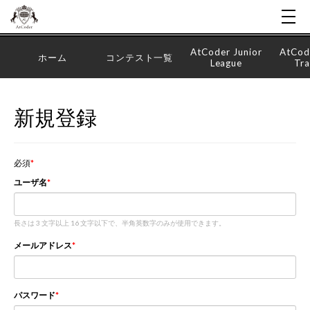
AtCoder Junior
AtCod
ホーム
コンテスト一覧
League
Tra
新規登録
必須
ユーザ名
長さは 3 文字以上 16 文字以下で、半角英数字のみが使用できます。
メールアドレス
パスワード