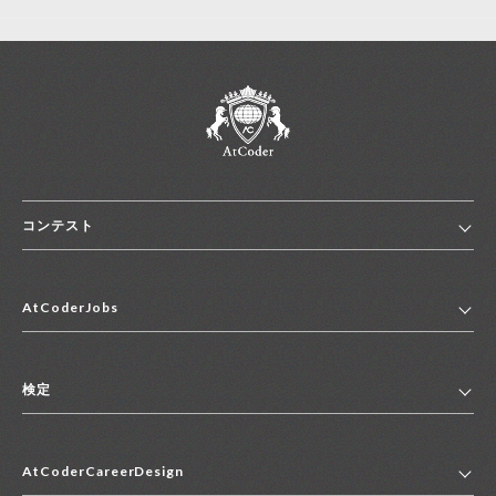
コンテスト
ホーム
AtCoderJobs
コンテスト一覧
ランキング
AtCoderJobsトップ
便利リンク集
検定
2027年新卒採用求人一覧
2028年新卒採用求人一覧
検定トップ
中途採用求人一覧
AtCoderCareerDesign
マイページ