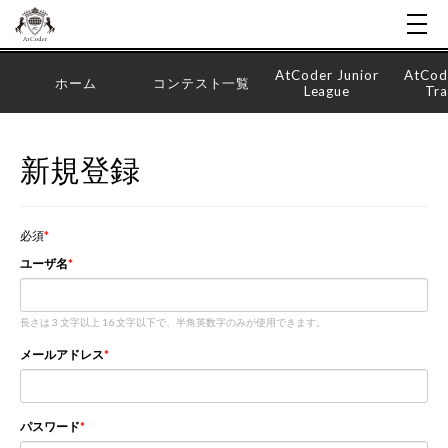
AtCoder Junior
AtCod
ホーム
コンテスト一覧
League
Tra
新規登録
必須
ユーザ名
長さは 3 文字以上 16 文字以下で、半角英数字のみが使用できます。
メールアドレス
パスワード