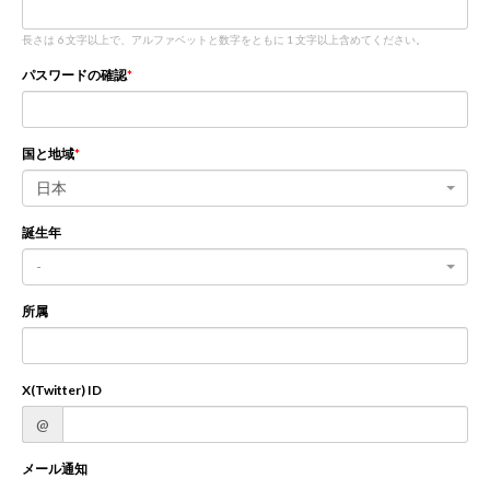
長さは 6 文字以上で、アルファベットと数字をともに 1 文字以上含めてください。
新規登録
ログイン
パスワードの確認
JP
EN
国と地域
日本
誕生年
-
所属
X(Twitter) ID
@
メール通知