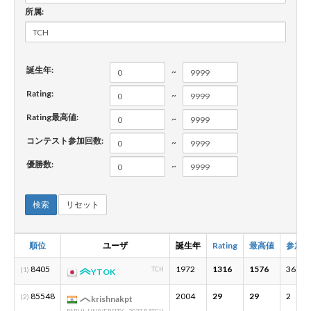
所属:
新規登録
ログイン
誕生年:
~
JP
EN
Rating:
~
Rating最高値:
~
コンテスト参加回数:
~
優勝数:
~
検索
リセット
順位
ユーザ
誕生年
Rating
最高値
参加数
8405
1972
1316
1576
367
(1)
TCH
YTOK
85548
2004
29
29
2
(2)
krishnakpt