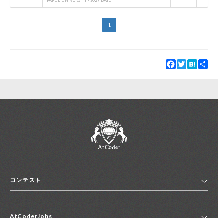
PARUL UNIVERSITY - 2027 BATCH
1
Facebook
Twitter
Hatena
Sha
コンテスト
ホーム
AtCoderJobs