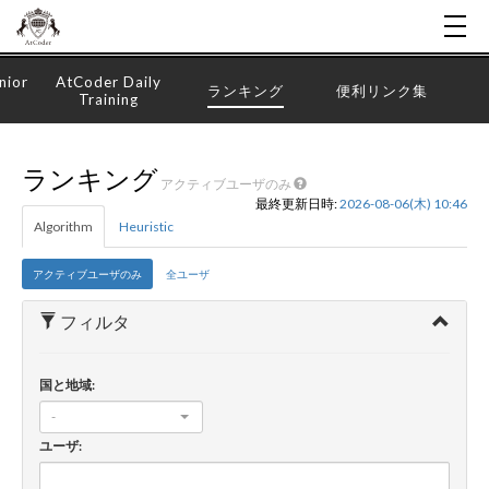
nior
AtCoder Daily
ランキング
便利リンク集
Training
ランキング
アクティブユーザのみ
最終更新日時:
2026-08-06(木) 10:46
Algorithm
Heuristic
アクティブユーザのみ
全ユーザ
フィルタ
国と地域:
-
ユーザ: