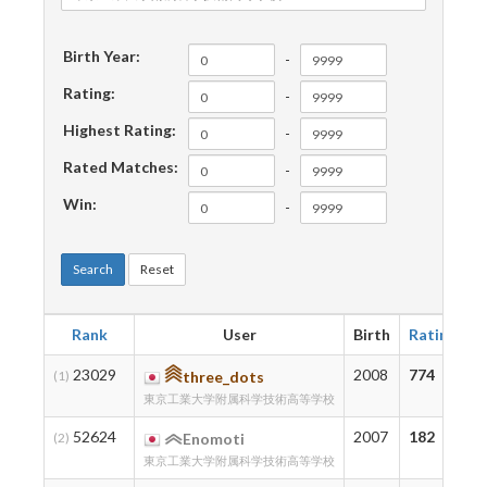
Birth Year:
-
Rating:
-
Highest Rating:
-
Rated Matches:
-
Win:
-
Search
Reset
Rank
User
Birth
Rating
H
23029
2008
774
7
(1)
three_dots
東京工業大学附属科学技術高等学校
52624
2007
182
1
(2)
Enomoti
東京工業大学附属科学技術高等学校