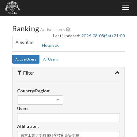
Ranking
Active Users
Last Updated:
2026-08-08(Sat) 21:00
Algorithm
Heuristic
Active Users
All Users
Filter
Country/Region:
-
User:
Affiliation: