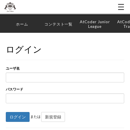
AtCoder Junior
AtCod
ホーム
コンテスト一覧
League
Tra
ログイン
ユーザ名
パスワード
ログイン
新規登録
または