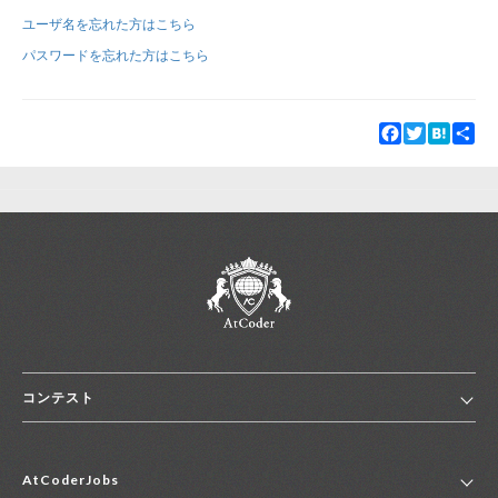
ユーザ名を忘れた方はこちら
新規登録
ログイン
パスワードを忘れた方はこちら
JP
EN
Facebook
Twitter
Hatena
Sha
コンテスト
ホーム
AtCoderJobs
コンテスト一覧