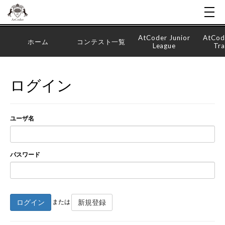
AtCoder Junior
AtCod
ホーム
コンテスト一覧
League
Tra
ログイン
ユーザ名
パスワード
ログイン
新規登録
または