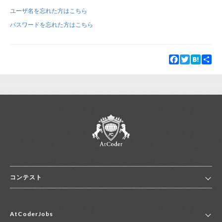
ユーザ名を忘れた方はこちら
新規登録
ログイン
パスワードを忘れた方はこちら
JP
EN
Facebook
Twitter
Hatena
Sha
コンテスト
ホーム
AtCoderJobs
コンテスト一覧