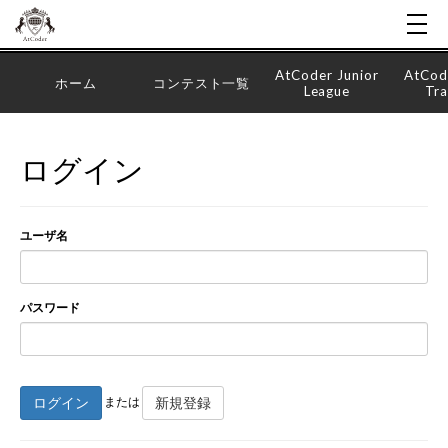
AtCoder Junior
AtCod
ホーム
コンテスト一覧
League
Tra
ログイン
ユーザ名
パスワード
ログイン
新規登録
または