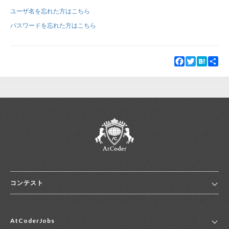
ユーザ名を忘れた方はこちら
新規登録
ログイン
パスワードを忘れた方はこちら
JP
EN
Facebook
Twitter
Hatena
Sha
コンテスト
ホーム
AtCoderJobs
コンテスト一覧