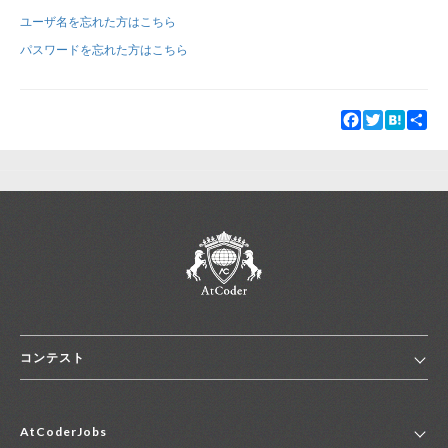
ユーザ名を忘れた方はこちら
新規登録
ログイン
パスワードを忘れた方はこちら
JP
EN
Facebook
Twitter
Hatena
Sha
コンテスト
ホーム
AtCoderJobs
コンテスト一覧