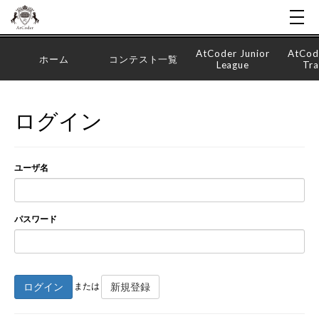
AtCoder Junior
AtCod
ホーム
コンテスト一覧
League
Tra
ログイン
ユーザ名
パスワード
ログイン
新規登録
または