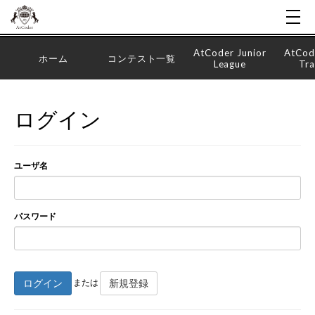
AtCoder Junior
AtCod
ホーム
コンテスト一覧
League
Tra
ログイン
ユーザ名
パスワード
ログイン
新規登録
または