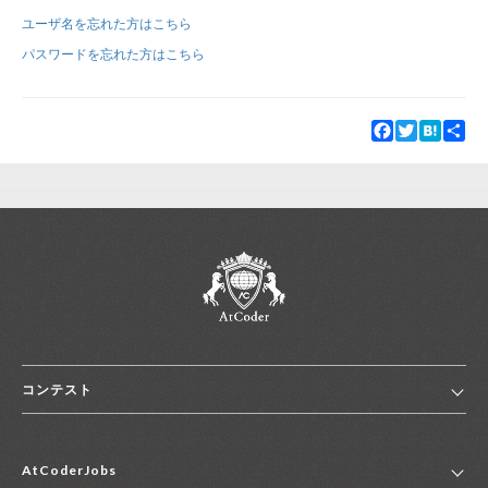
ユーザ名を忘れた方はこちら
新規登録
ログイン
パスワードを忘れた方はこちら
JP
EN
Facebook
Twitter
Hatena
Sha
コンテスト
ホーム
AtCoderJobs
コンテスト一覧