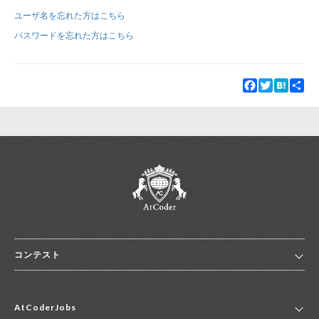
ユーザ名を忘れた方はこちら
新規登録
ログイン
パスワードを忘れた方はこちら
JP
EN
Facebook
Twitter
Hatena
Sha
コンテスト
ホーム
AtCoderJobs
コンテスト一覧