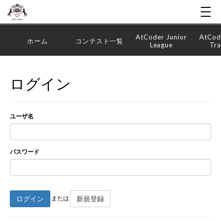
AtCoder Junior
AtCod
ホーム
コンテスト一覧
League
Tra
ログイン
ユーザ名
パスワード
ログイン
新規登録
または