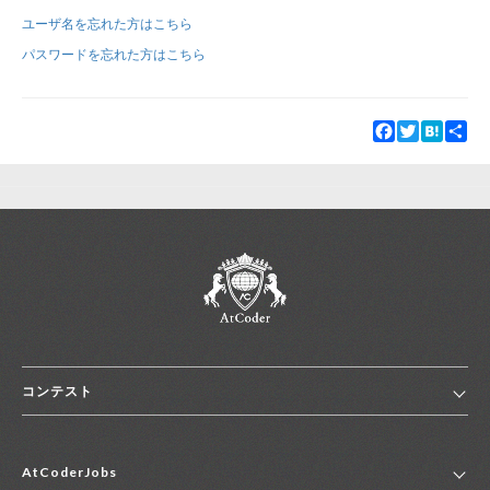
ユーザ名を忘れた方はこちら
新規登録
ログイン
パスワードを忘れた方はこちら
JP
EN
Facebook
Twitter
Hatena
Sha
コンテスト
ホーム
AtCoderJobs
コンテスト一覧