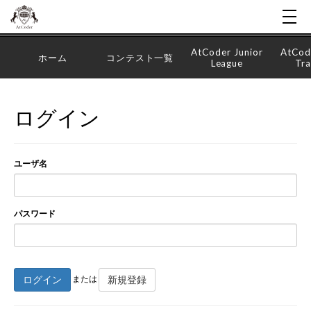
AtCoder Junior
AtCod
ホーム
コンテスト一覧
League
Tra
ログイン
ユーザ名
パスワード
ログイン
新規登録
または