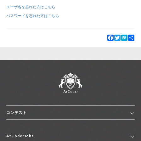
ユーザ名を忘れた方はこちら
新規登録
ログイン
パスワードを忘れた方はこちら
JP
EN
Facebook
Twitter
Hatena
Sha
コンテスト
ホーム
AtCoderJobs
コンテスト一覧