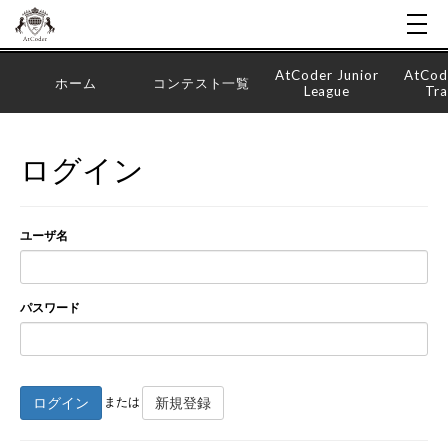
AtCoder Junior
AtCod
ホーム
コンテスト一覧
League
Tra
ログイン
ユーザ名
パスワード
ログイン
新規登録
または