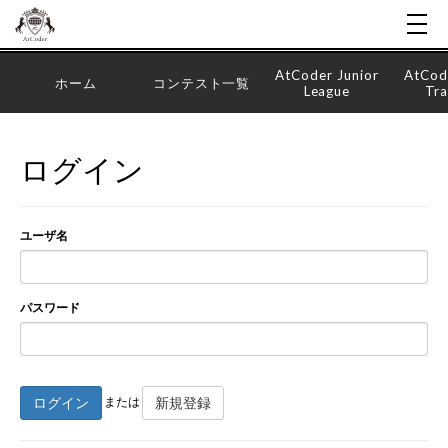
AtCoder Junior
AtCod
ホーム
コンテスト一覧
League
Tra
ログイン
ユーザ名
パスワード
ログイン
新規登録
または