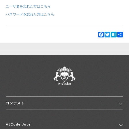
ユーザ名を忘れた方はこちら
新規登録
ログイン
パスワードを忘れた方はこちら
JP
EN
Facebook
Twitter
Hatena
Sha
コンテスト
ホーム
AtCoderJobs
コンテスト一覧