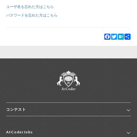
ユーザ名を忘れた方はこちら
新規登録
ログイン
パスワードを忘れた方はこちら
JP
EN
Facebook
Twitter
Hatena
Sha
コンテスト
ホーム
AtCoderJobs
コンテスト一覧