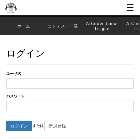
AtCoder Junior
AtCod
ホーム
コンテスト一覧
League
Tra
ログイン
ユーザ名
パスワード
ログイン
新規登録
または