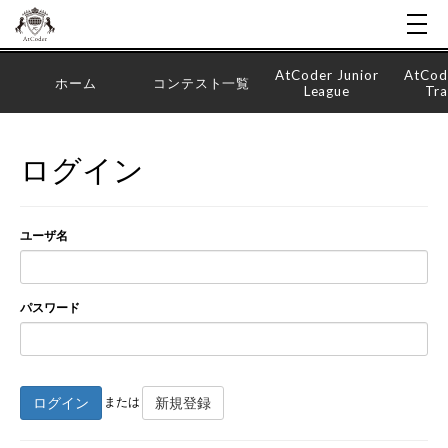
AtCoder Junior
AtCod
ホーム
コンテスト一覧
League
Tra
ログイン
ユーザ名
パスワード
ログイン
新規登録
または