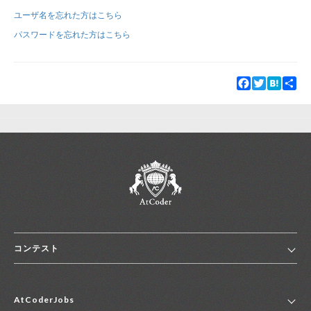
ユーザ名を忘れた方はこちら
新規登録
ログイン
パスワードを忘れた方はこちら
JP
EN
Facebook
Twitter
Hatena
Sha
コンテスト
ホーム
AtCoderJobs
コンテスト一覧