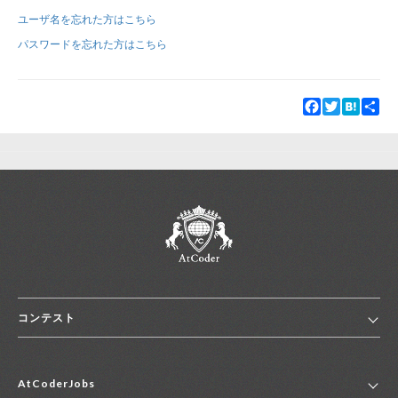
ユーザ名を忘れた方はこちら
新規登録
ログイン
パスワードを忘れた方はこちら
JP
EN
Facebook
Twitter
Hatena
Sha
コンテスト
ホーム
AtCoderJobs
コンテスト一覧