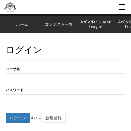
AtCoder Junior
AtCod
ホーム
コンテスト一覧
League
Tra
ログイン
ユーザ名
パスワード
ログイン
新規登録
または