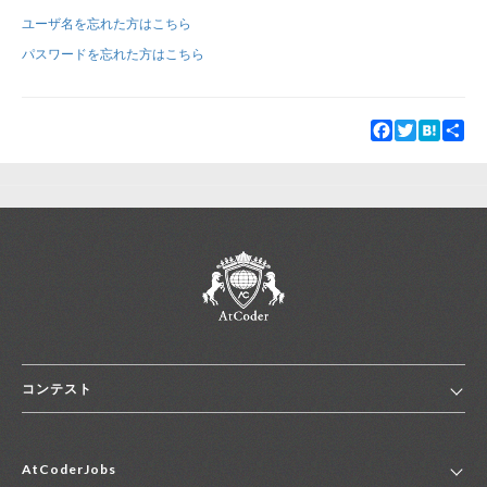
ユーザ名を忘れた方はこちら
新規登録
ログイン
パスワードを忘れた方はこちら
JP
EN
Facebook
Twitter
Hatena
Sha
コンテスト
ホーム
AtCoderJobs
コンテスト一覧