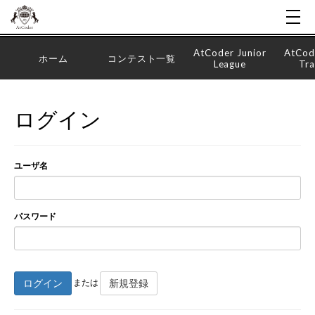
AtCoder Junior
AtCod
ホーム
コンテスト一覧
League
Tra
ログイン
ユーザ名
パスワード
ログイン
新規登録
または