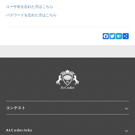
ユーザ名を忘れた方はこちら
新規登録
ログイン
パスワードを忘れた方はこちら
JP
EN
Facebook
Twitter
Hatena
Sha
コンテスト
ホーム
AtCoderJobs
コンテスト一覧