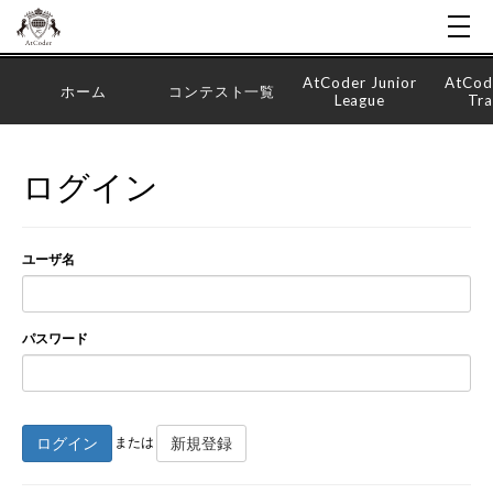
AtCoder Junior
AtCod
ホーム
コンテスト一覧
League
Tra
ログイン
ユーザ名
パスワード
ログイン
新規登録
または