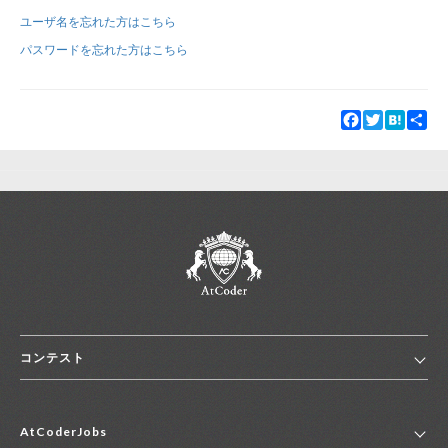
ユーザ名を忘れた方はこちら
新規登録
ログイン
パスワードを忘れた方はこちら
JP
EN
Facebook
Twitter
Hatena
Sha
コンテスト
ホーム
AtCoderJobs
コンテスト一覧