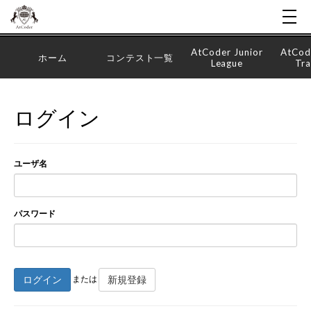
AtCoder Junior
AtCod
ホーム
コンテスト一覧
League
Tra
ログイン
ユーザ名
パスワード
ログイン
新規登録
または