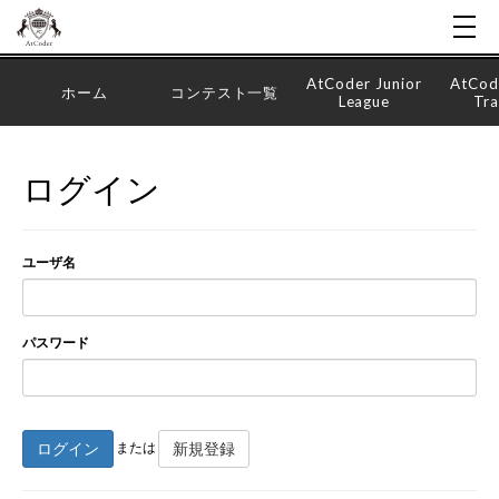
AtCoder Junior
AtCod
ホーム
コンテスト一覧
League
Tra
ログイン
ユーザ名
パスワード
ログイン
新規登録
または