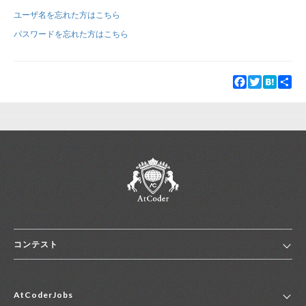
ユーザ名を忘れた方はこちら
新規登録
ログイン
パスワードを忘れた方はこちら
JP
EN
Facebook
Twitter
Hatena
Sha
コンテスト
ホーム
AtCoderJobs
コンテスト一覧