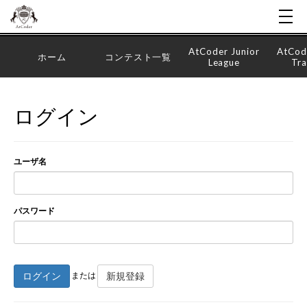
AtCoder Junior
AtCod
ホーム
コンテスト一覧
League
Tra
ログイン
ユーザ名
パスワード
ログイン
新規登録
または