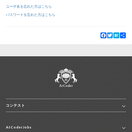
ユーザ名を忘れた方はこちら
新規登録
ログイン
パスワードを忘れた方はこちら
JP
EN
Facebook
Twitter
Hatena
Sha
コンテスト
ホーム
AtCoderJobs
コンテスト一覧