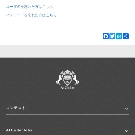
ユーザ名を忘れた方はこちら
新規登録
ログイン
パスワードを忘れた方はこちら
JP
EN
Facebook
Twitter
Hatena
Sha
コンテスト
ホーム
AtCoderJobs
コンテスト一覧