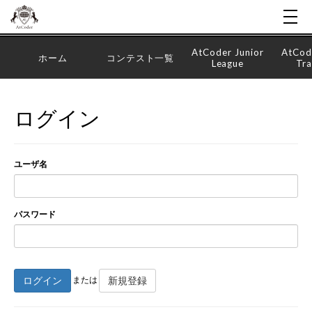
AtCoder Junior
AtCod
ホーム
コンテスト一覧
League
Tra
ログイン
ユーザ名
パスワード
ログイン
新規登録
または