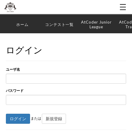
AtCoder Junior
AtCod
ホーム
コンテスト一覧
League
Tra
ログイン
ユーザ名
パスワード
ログイン
新規登録
または