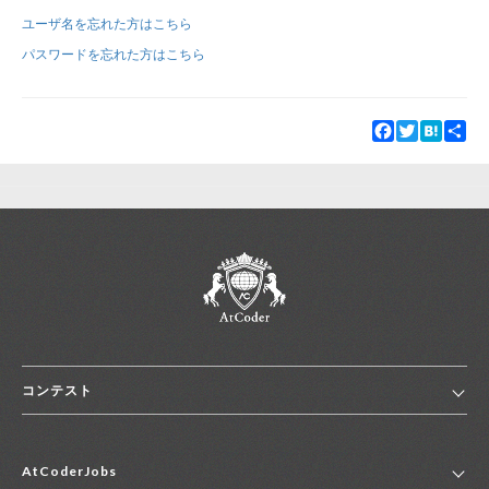
ユーザ名を忘れた方はこちら
新規登録
ログイン
パスワードを忘れた方はこちら
JP
EN
Facebook
Twitter
Hatena
Sha
コンテスト
ホーム
AtCoderJobs
コンテスト一覧