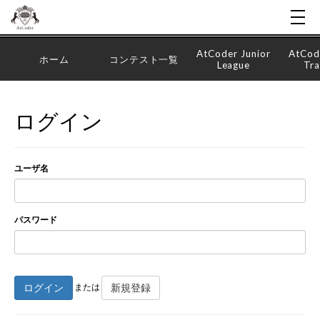
AtCoder Junior
AtCod
ホーム
コンテスト一覧
League
Tra
ログイン
ユーザ名
パスワード
ログイン
新規登録
または