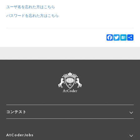
ユーザ名を忘れた方はこちら
新規登録
ログイン
パスワードを忘れた方はこちら
JP
EN
Facebook
Twitter
Hatena
Sha
コンテスト
ホーム
AtCoderJobs
コンテスト一覧