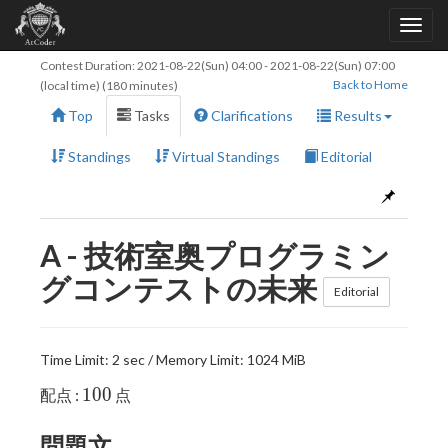
Contest Duration:
2021-08-22(Sun) 04:00
-
2021-08-22(Sun) 07:00
Back to Home
(local time) (180 minutes)
Top
Tasks
Clarifications
Results
Standings
Virtual Standings
Editorial
A - 技術室奥プログラミン
グコンテストの未来
Editorial
Time Limit: 2 sec / Memory Limit: 1024 MiB
100
1
0
0
配点 :
点
問題文