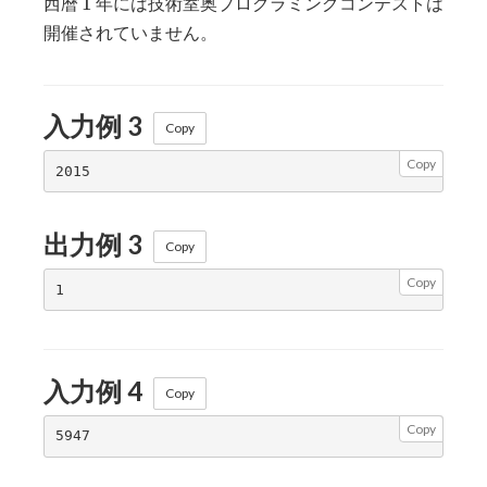
1
西暦
年には技術室奥プログラミングコンテストは
開催されていません。
入力例 3
Copy
Copy
出力例 3
Copy
Copy
入力例 4
Copy
Copy