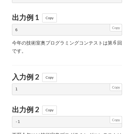
出力例 1
Copy
Copy
6
6
今年の技術室奥プログラミングコンテストは第
回
です。
入力例 2
Copy
Copy
出力例 2
Copy
Copy
1