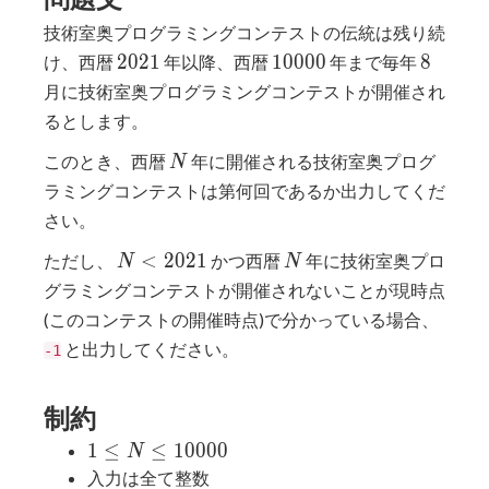
技術室奥プログラミングコンテストの伝統は残り続
2021
10000
8
2
0
2
1
1
0
0
0
0
8
け、西暦
年以降、西暦
年まで毎年
月に技術室奥プログラミングコンテストが開催され
るとします。
N
このとき、西暦
年に開催される技術室奥プログ
N
ラミングコンテストは第何回であるか出力してくだ
さい。
N <
N
<
2
0
2
1
ただし、
かつ西暦
年に技術室奥プロ
N
N
2021
グラミングコンテストが開催されないことが現時点
(このコンテストの開催時点)で分かっている場合、
と出力してください。
-1
制約
1 \leq
1
≤
≤
1
0
0
0
0
N
N
入力は全て整数