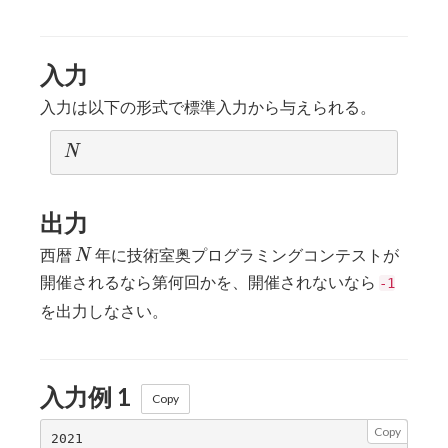
\leq
10000
入力
入力は以下の形式で標準入力から与えられる。
N
N
出力
N
西暦
年に技術室奥プログラミングコンテストが
N
開催されるなら第何回かを、開催されないなら
-1
を出力しなさい。
入力例 1
Copy
Copy