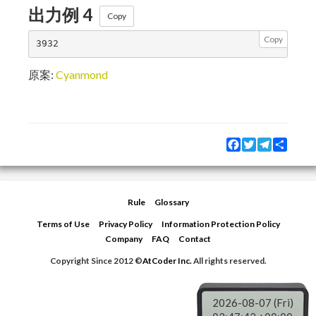
出力例 4
Copy
Copy
原案:
Cyanmond
Facebook
Twitter
Telegram
Share
Rule
Glossary
Terms of Use
Privacy Policy
Information Protection Policy
Company
FAQ
Contact
Copyright Since 2012 ©
AtCoder Inc.
All rights reserved.
2026-08-07 (Fri)