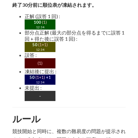
終了30分前に順位表が凍結されます。
正解 (誤答 1 回) :
100
(1)
12:34
部分点正解 (最大の部分点を得るまでに誤答 1
回 + 得た後に誤答 1 回) :
50
(1+1)
12:34
誤答 :
(1)
凍結後に提出 :
50
(1+1)
+1
12:34
未提出 :
-
ルール
競技開始と同時に、複数の難易度の問題が提示され