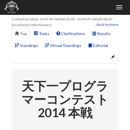
Contest Duration:
2014-09-06(Sat) 05:00
-
2014-09-06(Sat) 08:00
Back to Home
(local time) (180 minutes)
Top
Tasks
Clarifications
Results
Standings
Virtual Standings
Editorial
天下一プログラ
マーコンテスト
2014 本戦