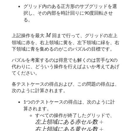
グリッド内のある正方形のサブグリッドを選
択し、その内部を時計回りに90度回転させ
る。
M
上記操作を最大
回まで行って、グリッドの左上
M
M
領域に赤を、右上領域に黄を、左下領域に緑を、右
下領域に青を集めるのがこのパズルの目標です。
パズルを考案するのは得意でも解くのは苦手なXの
代わりに、どういう操作を行えばよいか考えてあげ
てください。
各テストケースの得点および、この問題の得点は、
次のように計算されます。
1つのテストケースの得点は、次のように計
算されます。
すべての操作が終了したグリッドで、
{\it 左上領域にある赤セル数}\ +\
{\it 右
左
上
領
域
に
あ
る
赤
セ
ル
数
+
右
上
領
域
+
左
上
領
域
に
あ
る
赤
セ
ル
数
{\it 左
左
下
領
域
+
右
上
領
域
に
あ
る
黄
セ
ル
数