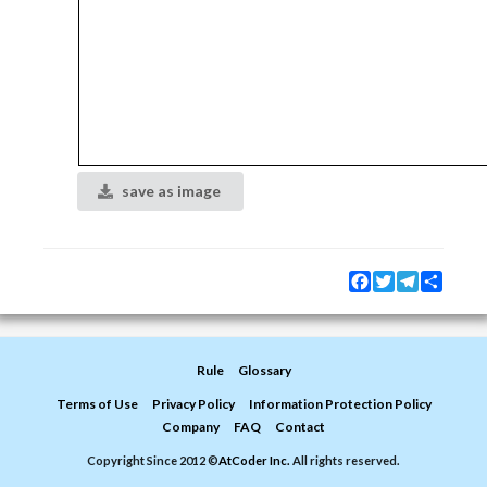
save as image
Facebook
Twitter
Telegram
Share
Rule
Glossary
Terms of Use
Privacy Policy
Information Protection Policy
Company
FAQ
Contact
Copyright Since 2012 ©
AtCoder Inc.
All rights reserved.