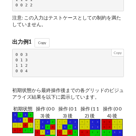
注意: この入力はテストケースとしての制約を満た
していません。
出力例1
Copy
Copy
0 0 3

0 1 3

1 1 2

初期状態から最終操作後までの各グリッドのビジュ
アライズ結果を以下に図示しています。
初期状態
操作 (0 0
操作 (0 1
操作 (1 1
操作 (0 0
3) 後
3) 後
2) 後
4) 後