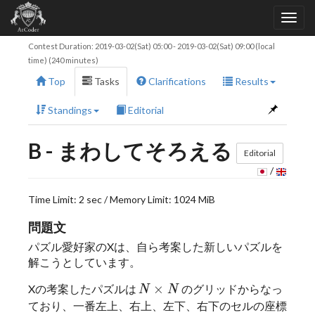
Contest Duration:
2019-03-02(Sat) 05:00
-
2019-03-02(Sat) 09:00
(local
time) (240 minutes)
Top
Tasks
Clarifications
Results
Standings
Editorial
B - まわしてそろえる
Editorial
/
Time Limit: 2 sec / Memory Limit: 1024 MiB
問題文
パズル愛好家のXは、自ら考案した新しいパズルを
解こうとしています。
N × N
×
×
Xの考案したパズルは
のグリッドからなっ
N
N
N
N
ており、一番左上、右上、左下、右下のセルの座標
(0,\ 0),\ (0,\ N-1),\ (N-1,\ 0),\ (N-1