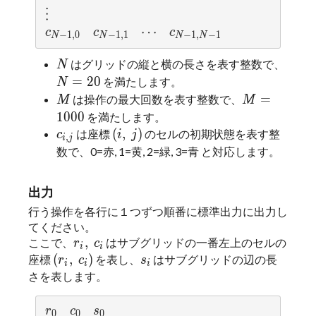
⋮
⋮
c_{N-1,0}
c_{N-1,1}
c_{N-1,N-1}
\cdots
⋯
⋯
c
c
c
c
c
c
−
1
,
0
−
1
,
1
−
1
,
−
1
−
1
,
0
−
1
,
1
−
1
,
−
1
N
N
N
N
N
N
N
N
N
N=2
=
はグリッドの縦と横の長さを表す整数で、
N
N
N
=
2
0
を満たします。
N
M
M=1000
=
1000
=
は操作の最大回数を表す整数で、
M
M
M
M
1
0
0
0
を満たします。
(i,\ j)
c_{i,j}
(
,
)
(
,
)
は座標
のセルの初期状態を表す整
c
i
j
c
i
j
,
,
i
j
i
j
数で、0=赤, 1=黄, 2=緑, 3=青 と対応します。
出力
行う操作を各行に１つずつ順番に標準出力に出力し
てください。
r_{i},\ c_{i}
,
,
ここで、
はサブグリッドの一番左上のセルの
r
r
c
c
i
i
i
i
(r_{i},\ c_{i})
s_{i}
(
,
)
(
,
)
座標
を表し、
はサブグリッドの辺の長
r
r
c
c
s
s
i
i
i
i
i
i
さを表します。
r_{0}
c_{0}
s_{0}
r
r
c
c
s
s
0
0
0
0
0
0