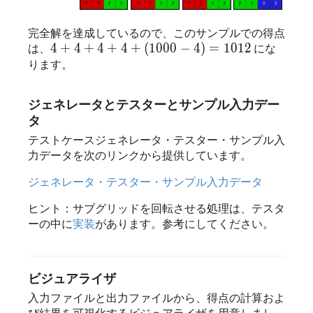
完全解を達成しているので、このサンプルでの得点
4 + 4 + 4 + 4 + (1000 - 4) = 1012
4
+
4
+
4
+
4
+
(
1000
−
4
)
=
1012
4
+
4
+
4
+
4
+
(
1
0
0
0
−
4
)
=
1
0
1
2
は、
にな
ります。
ジェネレータとテスターとサンプル入力デー
タ
テストケースジェネレータ・テスター・サンプル入
力データを次のリンクから提供しています。
ジェネレータ・テスター・サンプル入力データ
ヒント：サブグリッドを回転させる処理は、テスタ
ーの中に
実装
があります。参考にしてください。
ビジュアライザ
入力ファイルと出力ファイルから、得点の計算およ
び結果を可視化するビジュアライザを用意しまし