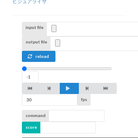
ビジュアライザ
input file
output file
reload
fps
command
score