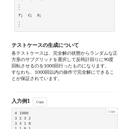
\vdots
⋮
⋮
r_{i}
c_{i}
s_{i}
r
r
c
c
s
s
i
i
i
i
i
i
\vdots
⋮
⋮
テストケースの生成について
各テストケースは、完全解の状態からランダムな正
方形のサブグリッドを選択して反時計回りに90度
回転させるのを1000回行ったものになります。
すなわち、1000回以内の操作で完全解にできるこ
とが保証されています。
入力例1
Copy
Copy
4 1000

3 2 3 2

3 3 1 0

1 1 0 1
