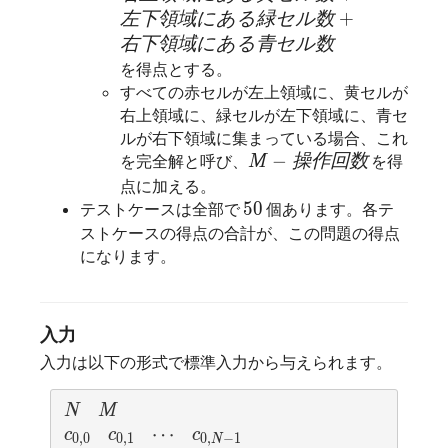
{\it 
右
下
領
域
+
左
下
領
域
に
あ
る
緑
セ
ル
数
右
下
領
域
に
あ
る
青
セ
ル
数
を得点とする。
すべての赤セルが左上領域に、黄セルが
右上領域に、緑セルが左下領域に、青セ
ルが右下領域に集まっている場合、これ
M - {\it 操作回数}
−
操
作
回
数
−
を完全解と呼び、
を得
操
作
回
数
M
M
点に加える。
50
50
5
0
テストケースは全部で
個あります。各テ
ストケースの得点の合計が、この問題の得点
になります。
入力
入力は以下の形式で標準入力から与えられます。
N
M
N
N
M
M
c_{0,0}
c_{0,1}
c_{0,N-1}
\cdots
⋯
⋯
c
c
c
c
c
c
0
,
0
0
,
1
0
,
−
1
0
,
0
0
,
1
0
,
−
1
N
N
\vdots