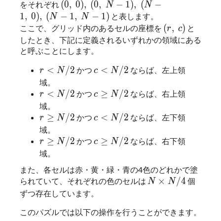
(
0
,
0
)
,
(
0
,
−
1
)
,
(
−
1
,
0
)
,
(
(
0
,
0
)
,
(
0
,
−
1
)
,
(
−
をそれぞれ
N
N
N
N
N
1
,
0
)
,
(
−
1
,
−
1
)
と表します。
N
N
(r,\ c)
(
,
)
(
,
)
ここで、グリッド内のあるセルの座標を
と
r
r
c
c
したとき、下記に定義されるいずれかの領域にある
と呼ぶことにします。
r < N/2
c < N/2
<
/
2
<
/
2
<
/
2
<
/
2
かつ
ならば、左上領
r
N
c
N
r
N
c
N
域。
r < N/2
c \geq N/2
<
/
2
≥
/
2
<
/
2
≥
/
2
かつ
ならば、右上領
r
N
c
N
r
N
c
N
域。
r \geq N/2
c < N/2
≥
/
2
<
/
2
≥
/
2
<
/
2
かつ
ならば、左下領
r
N
c
N
r
N
c
N
域。
r \geq N/2
c \geq N/2
≥
/
2
≥
/
2
≥
/
2
≥
/
2
かつ
ならば、右下領
r
N
c
N
r
N
c
N
域。
また、各セルは赤・黄・緑・青の4色のどれかで塗
N × N / 4
×
/
4
×
/
4
られていて、それぞれの色のセルは
個
N
N
N
N
ずつ存在しています。
このパズルでは以下の操作を行うことができます。